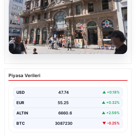
08.08.2026
Çiçek Pasajı’nın Tarihi Dokusu ve
Piyasa Verileri
Güncel Tartışmalar
İstanbul’un tarihi simgelerinden biri olan Çiçek Pasajı,
son günlerde ön cephesine yerleştirilen renkli tabela…
USD
47.74
▲ +0.18%
EUR
55.25
▲ +0.32%
ALTIN
6660.6
▲ +2.59%
BTC
3087230
▼ -0.25%