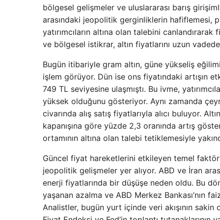
bölgesel gelişmeler ve uluslararası barış girişiml
arasındaki jeopolitik gerginliklerin hafiflemesi, p
yatırımcıların altına olan talebini canlandırarak
ve bölgesel istikrar, altın fiyatlarını uzun vade
Bugün itibariyle gram altın, güne yükseliş eğili
işlem görüyor. Dün ise ons fiyatındaki artışın e
749 TL seviyesine ulaşmıştı. Bu ivme, yatırımcılar
yüksek olduğunu gösteriyor. Aynı zamanda çeyre
civarında alış satış fiyatlarıyla alıcı buluyor. Al
kapanışına göre yüzde 2,3 oranında artış gösterd
ortamının altına olan talebi tetiklemesiyle yakınd
Güncel fiyat hareketlerini etkileyen temel fakt
jeopolitik gelişmeler yer alıyor. ABD ve İran ar
enerji fiyatlarında bir düşüşe neden oldu. Bu dön
yaşanan azalma ve ABD Merkez Bankası’nın faiz ind
Analistler, bugün yurt içinde veri akışının sakin
Fiyat Endeksi ve Fed’in toplantı tutanaklarının y