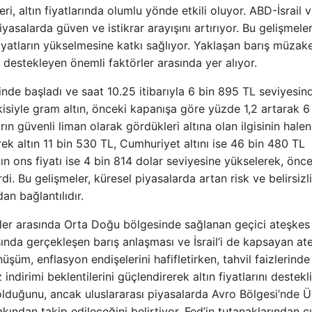
eri, altın fiyatlarında olumlu yönde etkili oluyor. ABD-İsrail v
iyasalarda güven ve istikrar arayışını artırıyor. Bu gelişmeler
 fiyatların yükselmesine katkı sağlıyor. Yaklaşan barış müzake
de destekleyen önemli faktörler arasında yer alıyor.
minde başladı ve saat 10.25 itibarıyla 6 bin 895 TL seviyesin
tkisiyle gram altın, önceki kapanışa göre yüzde 1,2 artarak 6
ın güvenli liman olarak gördükleri altına olan ilgisinin halen
k altın 11 bin 530 TL, Cumhuriyet altını ise 46 bin 480 TL
tının ons fiyatı ise 4 bin 814 dolar seviyesine yükselerek, önce
i. Bu gelişmeler, küresel piyasalarda artan risk ve belirsizl
an bağlantılıdır.
örler arasında Orta Doğu bölgesinde sağlanan geçici ateşkes
asında gerçekleşen barış anlaşması ve İsrail’i de kapsayan at
üşüm, enflasyon endişelerini hafifletirken, tahvil faizlerinde
irimi beklentilerini güçlendirerek altın fiyatlarını destekli
 olduğunu, ancak uluslararası piyasalarda Avro Bölgesi’nde Ü
akından takip edileceğini belirtiyor. Fed’in tutanaklarından 