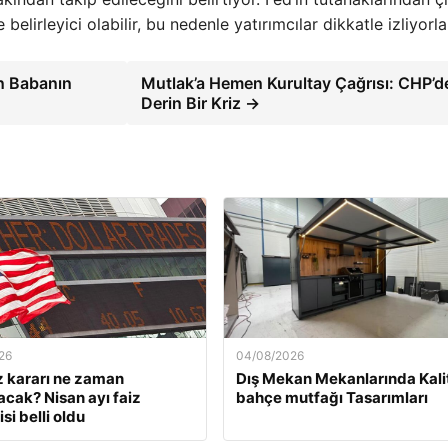
belirleyici olabilir, bu nedenle yatırımcılar dikkatle izliyorla
n Babanın
Mutlak’a Hemen Kurultay Çağrısı: CHP’d
Derin Bir Kriz →
26
04/08/2026
z kararı ne zaman
Dış Mekan Mekanlarında Kali
acak? Nisan ayı faiz
bahçe mutfağı Tasarımları
si belli oldu