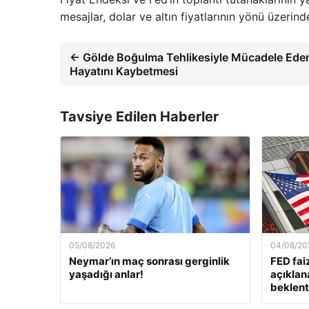
mesajlar, dolar ve altın fiyatlarının yönü üzerinde 
← Gölde Boğulma Tehlikesiyle Mücadele Ede
Hayatını Kaybetmesi
Tavsiye Edilen Haberler
05/08/2026
04/08/20
Neymar’ın maç sonrası gerginlik
FED fai
yaşadığı anlar!
açıklan
beklenti