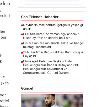
e İran
BTC
3079830
▲ +0.97%
,
releri
Son Eklenen Haberler
den
Neymar’ın maç sonrası gerginlik yaşadığı
■
anlar!
 bin
FED faiz kararı ne zaman açıklanacak?
■
Nisan ayı faiz beklentisi belli oldu
Dış Mekan Mekanlarında Kalite ve bahçe
■
mutfağı Tasarımları
ki
YENİ Parti’nin Bağış Tablosu Kamuoyuyla
■
ik
Paylaşıldı
Etimesgut Belediye Başkanı Erdal
■
Beşikçioğlu’nun İfadesi Detaylandırıldı:
Beşikçioğlu’nun Savunması ve
 ve
Soruşturmadaki Güncel Durum
eşkes,
yor.
Güncel
retici
çıkacak