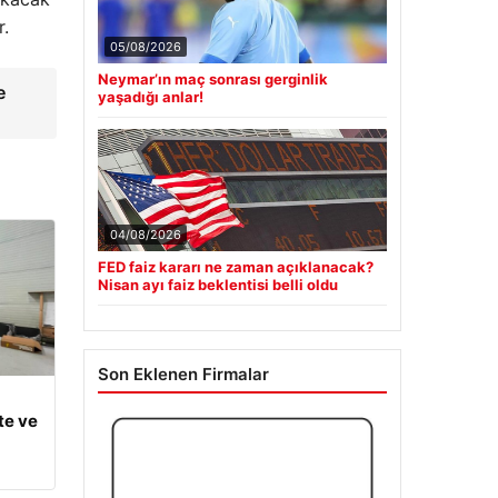
r.
05/08/2026
e
Neymar’ın maç sonrası gerginlik
yaşadığı anlar!
04/08/2026
FED faiz kararı ne zaman açıklanacak?
Nisan ayı faiz beklentisi belli oldu
Son Eklenen Firmalar
te ve