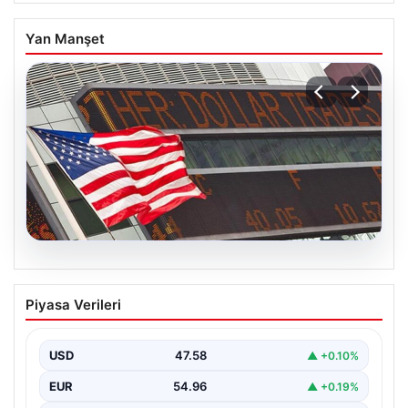
Yan Manşet
04.08.2026
FED faiz kararı ne zaman açıklanacak?
Piyasa Verileri
Nisan ayı faiz beklentisi belli oldu
USD
47.58
▲ +0.10%
EUR
54.96
▲ +0.19%