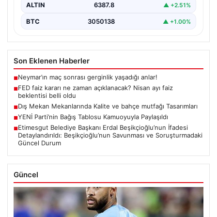
ALTIN
6387.8
▲ +2.51%
BTC
3050138
▲ +1.00%
Son Eklenen Haberler
Neymar’ın maç sonrası gerginlik yaşadığı anlar!
■
FED faiz kararı ne zaman açıklanacak? Nisan ayı faiz
■
beklentisi belli oldu
Dış Mekan Mekanlarında Kalite ve bahçe mutfağı Tasarımları
■
YENİ Parti’nin Bağış Tablosu Kamuoyuyla Paylaşıldı
■
Etimesgut Belediye Başkanı Erdal Beşikçioğlu’nun İfadesi
■
Detaylandırıldı: Beşikçioğlu’nun Savunması ve Soruşturmadaki
Güncel Durum
Güncel