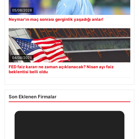
05/08/2026
Neymar’ın maç sonrası gerginlik yaşadığı anlar!
04/08/2026
FED faiz kararı ne zaman açıklanacak? Nisan ayı faiz
beklentisi belli oldu
Son Eklenen Firmalar