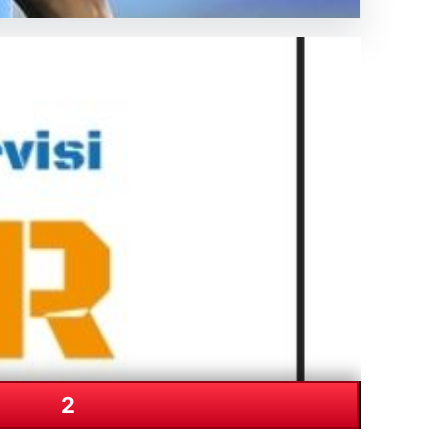
entisi
2
Hava Durumu