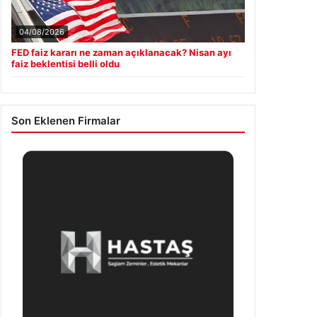
FED faiz kararı ne zaman açıklanacak? Nisan ayı
faiz beklentisi belli oldu
Son Eklenen Firmalar