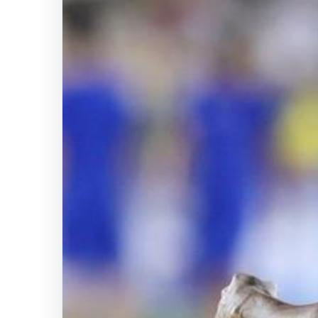
Seferihisar
Teknik
Servisi
SICAK HABER
GÜNCEL HABERLER
0 YORUM