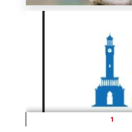
04.08.2026
FED faiz kararı ne zaman
belli oldu
1