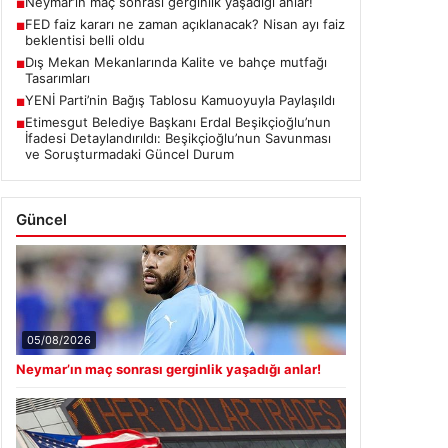
Tasarımları
YENİ Parti’nin Bağış Tablosu Kamuoyuyla Paylaşıldı
■
Etimesgut Belediye Başkanı Erdal Beşikçioğlu’nun
■
İfadesi Detaylandırıldı: Beşikçioğlu’nun Savunması
ve Soruşturmadaki Güncel Durum
Güncel
05/08/2026
Neymar’ın maç sonrası gerginlik yaşadığı anlar!
04/08/2026