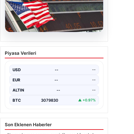
04.08.2026
FED faiz kararı ne zaman
Piyasa Verileri
açıklanacak? Nisan ayı faiz
beklentisi belli oldu
USD
--
--
EUR
--
--
ALTIN
--
--
BTC
3079830
▲ +0.97%
Son Eklenen Haberler
Neymar’ın maç sonrası gerginlik yaşadığı anlar!
■
FED faiz kararı ne zaman açıklanacak? Nisan ayı faiz
■
beklentisi belli oldu
Dış Mekan Mekanlarında Kalite ve bahçe mutfağı
■