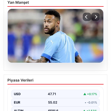
Yan Manşet
05.08.2026
Neymar’ın maç sonrası gerginlik
Piyasa Verileri
yaşadığı anlar!
USD
47.71
▲ +0.17%
EUR
55.02
• -0.01%
ALTIN
6591.6
▲ +1.53%