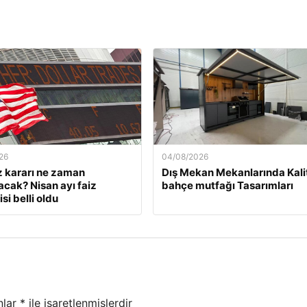
26
04/08/2026
z kararı ne zaman
Dış Mekan Mekanlarında Kali
acak? Nisan ayı faiz
bahçe mutfağı Tasarımları
si belli oldu
nlar
*
ile işaretlenmişlerdir