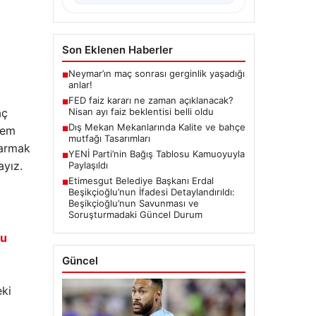
Son Eklenen Haberler
Neymar’ın maç sonrası gerginlik yaşadığı
■
anlar!
FED faiz kararı ne zaman açıklanacak?
■
aç
Nisan ayı faiz beklentisi belli oldu
Dış Mekan Mekanlarında Kalite ve bahçe
nem
■
mutfağı Tasarımları
karmak
YENİ Parti’nin Bağış Tablosu Kamuoyuyla
■
ayız.
Paylaşıldı
Etimesgut Belediye Başkanı Erdal
■
Beşikçioğlu’nun İfadesi Detaylandırıldı:
Beşikçioğlu’nun Savunması ve
Soruşturmadaki Güncel Durum
nu
Güncel
ki