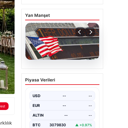
Yan Manşet
04.08.2026
FED faiz kararı ne zaman
Piyasa Verileri
açıklanacak? Nisan ayı
faiz beklentisi belli oldu
USD
--
--
EUR
--
--
rest
ALTIN
--
--
klılık
BTC
3079830
▲ +0.97%