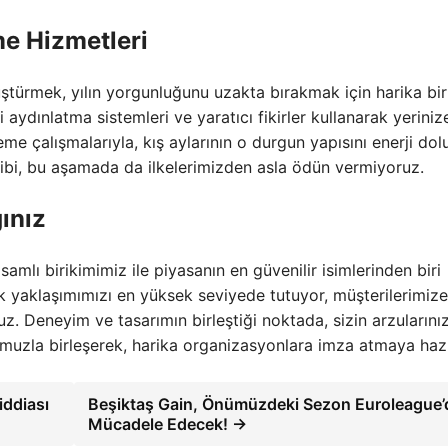
me Hizmetleri
nüştürmek,
yılın yorgunluğunu uzakta bırakmak için harika bir
 aydınlatma sistemleri ve yaratıcı fikirler kullanarak yeriniz
eme çalışmalarıyla,
kış aylarının o durgun yapısını enerji dolu
bi,
bu aşamada da ilkelerimizden asla ödün vermiyoruz.
ınız
amlı birikimimiz ile piyasanın en güvenilir isimlerinden biri
k yaklaşımımızı en yüksek seviyede tutuyor, müşterilerimize
z. Deneyim ve tasarımın birleştiği noktada, sizin arzularınız
muzla birleşerek, harika organizasyonlara imza atmaya hazı
iddiası
Beşiktaş Gain, Önümüzdeki Sezon Euroleague’
Mücadele Edecek! →