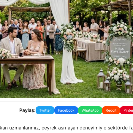
Paylaş:
Twitter
Facebook
WhatsApp
Reddit
Pinte
ıkan uzmanlarımız,
çeyrek asrı aşan deneyimiyle sektörde far