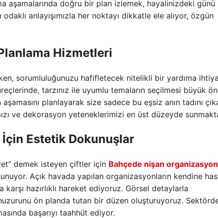
 aşamalarında doğru bir plan izlemek,
hayalinizdeki günü
 odaklı anlayışımızla her noktayı dikkatle ele alıyor,
özgün
lanlama Hizmetleri
ken,
sorumluluğunuzu hafifletecek nitelikli bir yardıma ihtiy
reçlerinde,
tarzınız ile uyumlu temaların seçilmesi büyük ö
 aşamasını planlayarak size sadece bu eşsiz anın tadını çı
ımızı ve dekorasyon yeteneklerimizi en üst düzeyde sunmakt
İçin Estetik Dokunuşlar
et” demek isteyen çiftler için
Bahçede nişan organizasyo
sunuyor.
Açık havada yapılan organizasyonların kendine has
 karşı hazırlıklı hareket ediyoruz.
Görsel detaylarla
huzurunu ön planda tutan bir düzen oluşturuyoruz.
Sektörde
asında başarıyı taahhüt ediyor.