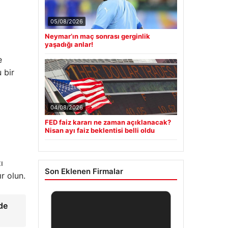
05/08/2026
Neymar’ın maç sonrası gerginlik
yaşadığı anlar!
e
 bir
04/08/2026
FED faiz kararı ne zaman açıklanacak?
Nisan ayı faiz beklentisi belli oldu
ı
Son Eklenen Firmalar
r olun.
de