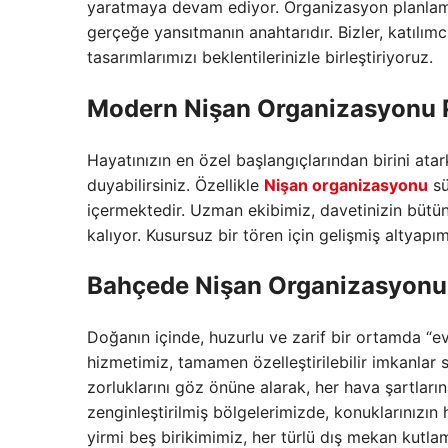
yaratmaya devam ediyor.
Organizasyon planlama
gerçeğe yansıtmanın anahtarıdır.
Bizler,
katılımcı
tasarımlarımızı beklentilerinizle birleştiriyoruz.
Modern Nişan Organizasyonu P
Hayatınızın en özel başlangıçlarından birini atar
duyabilirsiniz.
Özellikle
Nişan organizasyonu
sü
içermektedir.
Uzman ekibimiz,
davetinizin bütün
kalıyor.
Kusursuz bir tören için gelişmiş altyap
Bahçede Nişan Organizasyonu 
Doğanın içinde,
huzurlu ve zarif bir ortamda “ev
hizmetimiz,
tamamen özelleştirilebilir imkanlar 
zorluklarını göz önüne alarak,
her hava şartlarına
zenginleştirilmiş bölgelerimizde,
konuklarınızın 
yirmi beş birikimimiz,
her türlü dış mekan kutlam