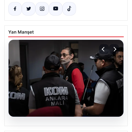
Yan Manşet
02.08.2026
Eren Ali Bingöl’den AKP’ye Geçiş
Piyasa Verileri
Açıklaması: ‘Bir Karar Vermem