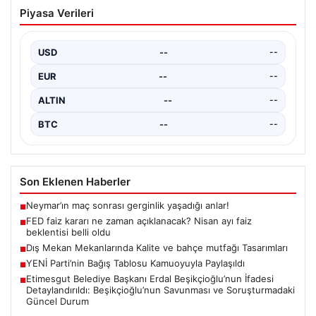
Gerekiyordu’
USD
--
--
Tuzla Belediye Başkanı Eren Ali Bingöl, CHP’den istifa
ederek AKP’ye katılma kararını açıkladı. Bu…
EUR
--
--
ALTIN
--
--
BTC
--
--
Son Eklenen Haberler
Neymar’ın maç sonrası gerginlik yaşadığı anlar!
■
FED faiz kararı ne zaman açıklanacak? Nisan ayı faiz
■
beklentisi belli oldu
Dış Mekan Mekanlarında Kalite ve bahçe mutfağı Tasarımları
■
YENİ Parti’nin Bağış Tablosu Kamuoyuyla Paylaşıldı
■
Etimesgut Belediye Başkanı Erdal Beşikçioğlu’nun İfadesi
■
Detaylandırıldı: Beşikçioğlu’nun Savunması ve Soruşturmadaki
Güncel Durum