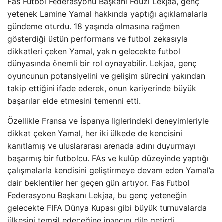
Fas Futbol Federasyonu Başkanı Fouzi Lekjaa, genç
yetenek Lamine Yamal hakkında yaptığı açıklamalarla
gündeme oturdu. 18 yaşında olmasına rağmen
gösterdiği üstün performans ve futbol zekasıyla
dikkatleri çeken Yamal, yakın gelecekte futbol
dünyasında önemli bir rol oynayabilir. Lekjaa, genç
oyuncunun potansiyelini ve gelişim sürecini yakından
takip ettiğini ifade ederek, onun kariyerinde büyük
başarılar elde etmesini temenni etti.
Özellikle Fransa ve İspanya liglerindeki deneyimleriyle
dikkat çeken Yamal, her iki ülkede de kendisini
kanıtlamış ve uluslararası arenada adını duyurmayı
başarmış bir futbolcu. FAs ve kulüp düzeyinde yaptığı
çalışmalarla kendisini geliştirmeye devam eden Yamal’a
dair beklentiler her geçen gün artıyor. Fas Futbol
Federasyonu Başkanı Lekjaa, bu genç yeteneğin
gelecekte FIFA Dünya Kupası gibi büyük turnuvalarda
ülkesini temsil edeceğine inancını dile getirdi.