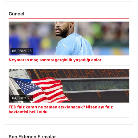
Güncel
05/08/2026
Neymar’ın maç sonrası gerginlik yaşadığı anlar!
04/08/2026
FED faiz kararı ne zaman açıklanacak? Nisan ayı faiz
beklentisi belli oldu
Son Eklenen Firmalar