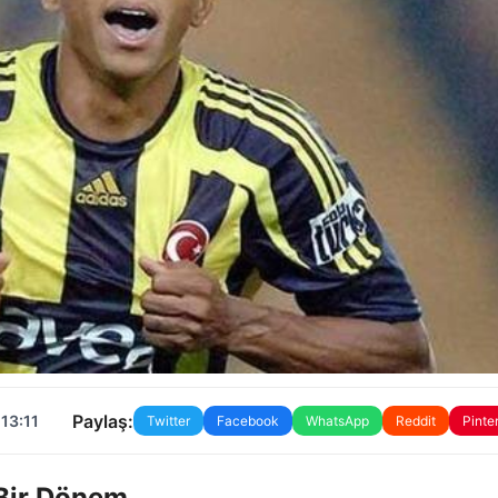
Paylaş:
13:11
Twitter
Facebook
WhatsApp
Reddit
Pinte
 Bir Dönem