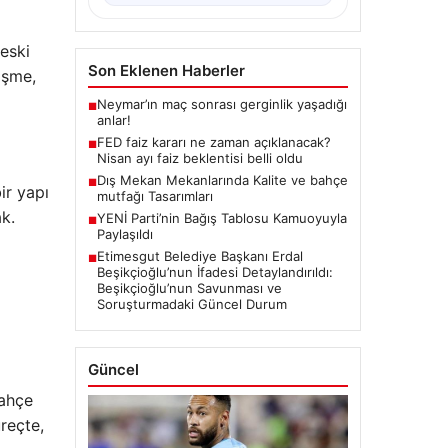
 eski
Son Eklenen Haberler
işme,
Neymar’ın maç sonrası gerginlik yaşadığı
■
anlar!
FED faiz kararı ne zaman açıklanacak?
■
Nisan ayı faiz beklentisi belli oldu
Dış Mekan Mekanlarında Kalite ve bahçe
■
ir yapı
mutfağı Tasarımları
k.
YENİ Parti’nin Bağış Tablosu Kamuoyuyla
■
Paylaşıldı
Etimesgut Belediye Başkanı Erdal
■
Beşikçioğlu’nun İfadesi Detaylandırıldı:
Beşikçioğlu’nun Savunması ve
Soruşturmadaki Güncel Durum
Güncel
bahçe
reçte,