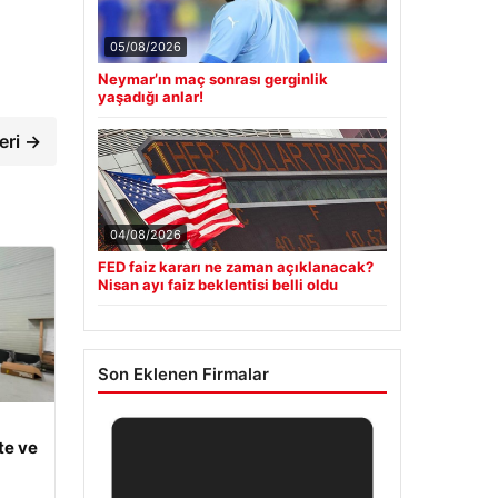
05/08/2026
Neymar’ın maç sonrası gerginlik
yaşadığı anlar!
eri →
04/08/2026
FED faiz kararı ne zaman açıklanacak?
Nisan ayı faiz beklentisi belli oldu
Son Eklenen Firmalar
te ve