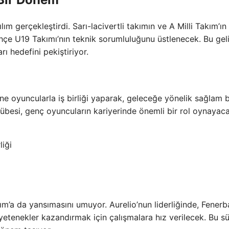
ım gerçekleştirdi. Sarı-lacivertli takımın ve A Milli Takım’ın
ahçe U19 Takımı’nın teknik sorumluluğunu üstlenecek. Bu gel
ı hedefini pekiştiriyor.
ne oyuncularla iş birliği yaparak, geleceğe yönelik sağlam b
übesi, genç oyuncuların kariyerinde önemli bir rol oynayaca
liği
kım’a da yansımasını umuyor. Aurelio’nun liderliğinde, Fener
yetenekler kazandırmak için çalışmalara hız verilecek. Bu sü