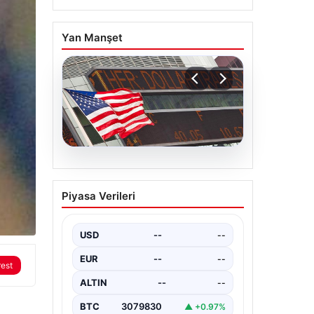
Yan Manşet
04.08.2026
FED faiz kararı ne zaman
Piyasa Verileri
açıklanacak? Nisan ayı
faiz beklentisi belli oldu
USD
--
--
EUR
--
--
rest
ALTIN
--
--
BTC
3079830
▲ +0.97%