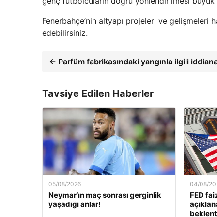
genç futbolcuların doğru yönlendirilmesi büyük
Fenerbahçe’nin altyapı projeleri ve gelişmeleri h
edebilirsiniz.
← Parfüm fabrikasındaki yangınla ilgili iddian
Tavsiye Edilen Haberler
05/08/2026
04/08/20
Neymar’ın maç sonrası gerginlik
FED fai
yaşadığı anlar!
açıklan
beklenti