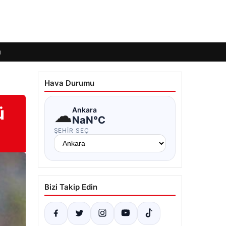
ı
Hava Durumu
ü
☁
Ankara
NaN°C
ŞEHIR SEÇ
Bizi Takip Edin