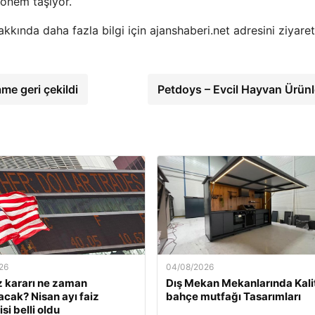
 önem taşıyor.
akkında daha fazla bilgi için ajanshaberi.net adresini ziyaret
ame geri çekildi
Petdoys – Evcil Hayvan Ürünl
26
04/08/2026
z kararı ne zaman
Dış Mekan Mekanlarında Kali
acak? Nisan ayı faiz
bahçe mutfağı Tasarımları
si belli oldu