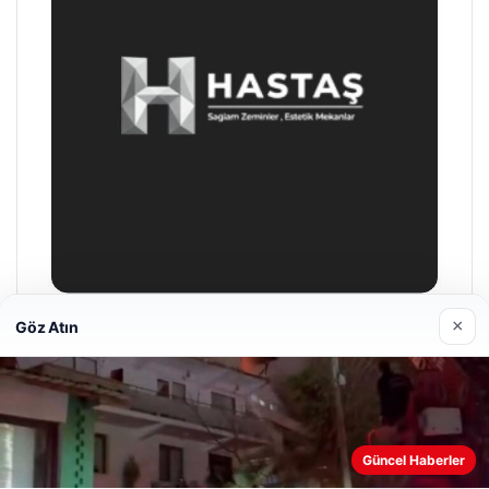
×
Göz Atın
Enes Kaplan Avukatlık Bürosu
28/04/2026
Güncel Haberler
Web sitemizi nasıl kullandığınızı daha iyi anlayabilmek,