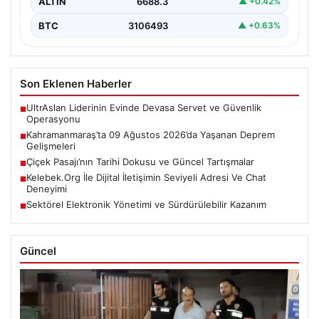
ALTIN
6688.3
▲ +0.42%
BTC
3106493
▲ +0.63%
Son Eklenen Haberler
UltrAslan Liderinin Evinde Devasa Servet ve Güvenlik
■
Operasyonu
Kahramanmaraş’ta 09 Ağustos 2026’da Yaşanan Deprem
■
Gelişmeleri
Çiçek Pasajı’nın Tarihi Dokusu ve Güncel Tartışmalar
■
Kelebek.Org İle Dijital İletişimin Seviyeli Adresi Ve Chat
■
Deneyimi
Sektörel Elektronik Yönetimi ve Sürdürülebilir Kazanım
■
Güncel