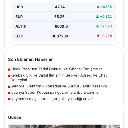
İnternet dünyasında bireylerin güvenli bir biçimde
irtibat kurması büyük bir önem taşımaktadır. Güncel
USD
47.74
▲ +0.18%
olarak…
EUR
55.25
▲ +0.32%
ALTIN
6660.6
▲ +2.59%
BTC
3087230
▼ -0.25%
Son Eklenen Haberler
Çiçek Pasajı’nın Tarihi Dokusu ve Güncel Tartışmalar
■
Kelebek.Org İle Dijital İletişimin Seviyeli Adresi Ve Chat
■
Deneyimi
Sektörel Elektronik Yönetimi ve Sürdürülebilir Kazanım
■
İspanya Süper Kupa’sı için gözler İstanbul’a çevrildi
■
Neymar’ın maç sonrası gerginlik yaşadığı anlar!
■
Güncel