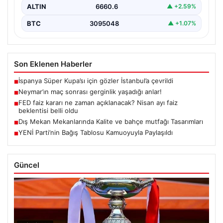
ALTIN
6660.6
▲ +2.59%
BTC
3095048
▲ +1.07%
Son Eklenen Haberler
İspanya Süper Kupa’sı için gözler İstanbul’a çevrildi
■
Neymar’ın maç sonrası gerginlik yaşadığı anlar!
■
FED faiz kararı ne zaman açıklanacak? Nisan ayı faiz
■
beklentisi belli oldu
Dış Mekan Mekanlarında Kalite ve bahçe mutfağı Tasarımları
■
YENİ Parti’nin Bağış Tablosu Kamuoyuyla Paylaşıldı
■
Güncel