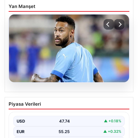
Yan Manşet
05.08.2026
Neymar’ın maç sonrası gerginlik
Piyasa Verileri
yaşadığı anlar!
USD
47.74
▲ +0.18%
EUR
55.25
▲ +0.32%