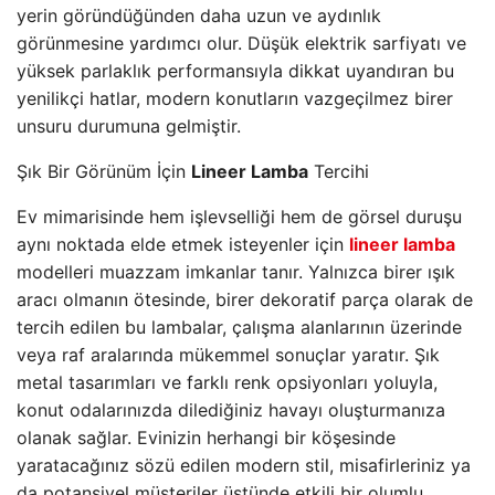
yerin göründüğünden daha uzun ve aydınlık
görünmesine yardımcı olur. Düşük elektrik sarfiyatı ve
yüksek parlaklık performansıyla dikkat uyandıran bu
yenilikçi hatlar, modern konutların vazgeçilmez birer
unsuru durumuna gelmiştir.
Şık Bir Görünüm İçin
Lineer Lamba
Tercihi
Ev mimarisinde hem işlevselliği hem de görsel duruşu
aynı noktada elde etmek isteyenler için
lineer lamba
modelleri muazzam imkanlar tanır. Yalnızca birer ışık
aracı olmanın ötesinde, birer dekoratif parça olarak de
tercih edilen bu lambalar, çalışma alanlarının üzerinde
veya raf aralarında mükemmel sonuçlar yaratır. Şık
metal tasarımları ve farklı renk opsiyonları yoluyla,
konut odalarınızda dilediğiniz havayı oluşturmanıza
olanak sağlar. Evinizin herhangi bir köşesinde
yaratacağınız sözü edilen modern stil, misafirleriniz ya
da potansiyel müşteriler üstünde etkili bir olumlu