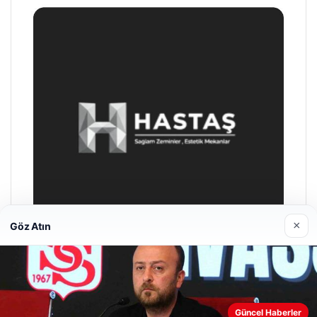
×
Göz Atın
Enes Kaplan Avukatlık Bürosu
28/04/2026
Güncel Haberler