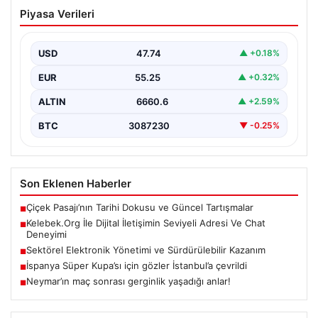
Kelebek.Org İle Dijital İletişimin Seviyeli
Piyasa Verileri
Adresi Ve Chat Deneyimi
İnternet dünyasında bireylerin güvenli bir biçimde
irtibat kurması büyük bir önem taşımaktadır. Güncel
USD
47.74
▲ +0.18%
olarak…
EUR
55.25
▲ +0.32%
ALTIN
6660.6
▲ +2.59%
BTC
3087230
▼ -0.25%
Son Eklenen Haberler
Çiçek Pasajı’nın Tarihi Dokusu ve Güncel Tartışmalar
■
Kelebek.Org İle Dijital İletişimin Seviyeli Adresi Ve Chat
■
Deneyimi
Sektörel Elektronik Yönetimi ve Sürdürülebilir Kazanım
■
İspanya Süper Kupa’sı için gözler İstanbul’a çevrildi
■
Neymar’ın maç sonrası gerginlik yaşadığı anlar!
■