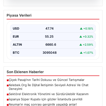
08.08.2026
Kelebek.Org İle Dijital İletişimin Seviyeli
Piyasa Verileri
Adresi Ve Chat Deneyimi
İnternet dünyasında bireylerin güvenli bir biçimde
irtibat kurması büyük bir önem taşımaktadır. Güncel
USD
47.74
▲ +0.18%
olarak…
EUR
55.25
▲ +0.32%
ALTIN
6660.6
▲ +2.59%
BTC
3095048
▲ +1.07%
Son Eklenen Haberler
Çiçek Pasajı’nın Tarihi Dokusu ve Güncel Tartışmalar
■
Kelebek.Org İle Dijital İletişimin Seviyeli Adresi Ve Chat
■
Deneyimi
Sektörel Elektronik Yönetimi ve Sürdürülebilir Kazanım
■
İspanya Süper Kupa’sı için gözler İstanbul’a çevrildi
■
Neymar’ın maç sonrası gerginlik yaşadığı anlar!
■