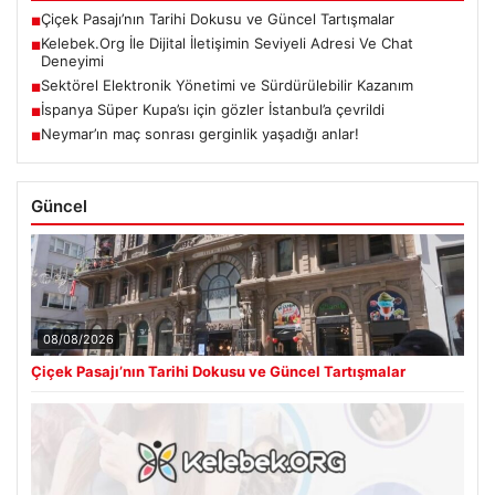
Çiçek Pasajı’nın Tarihi Dokusu ve Güncel Tartışmalar
■
Kelebek.Org İle Dijital İletişimin Seviyeli Adresi Ve Chat
■
Deneyimi
Sektörel Elektronik Yönetimi ve Sürdürülebilir Kazanım
■
İspanya Süper Kupa’sı için gözler İstanbul’a çevrildi
■
Neymar’ın maç sonrası gerginlik yaşadığı anlar!
■
Güncel
08/08/2026
Çiçek Pasajı’nın Tarihi Dokusu ve Güncel Tartışmalar