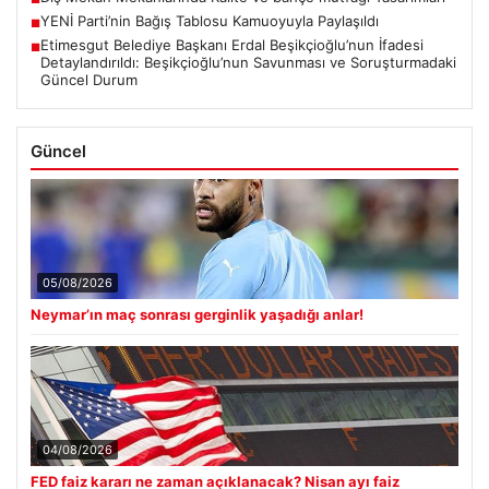
YENİ Parti’nin Bağış Tablosu Kamuoyuyla Paylaşıldı
■
Etimesgut Belediye Başkanı Erdal Beşikçioğlu’nun İfadesi
■
Detaylandırıldı: Beşikçioğlu’nun Savunması ve Soruşturmadaki
Güncel Durum
Güncel
05/08/2026
Neymar’ın maç sonrası gerginlik yaşadığı anlar!
04/08/2026
FED faiz kararı ne zaman açıklanacak? Nisan ayı faiz