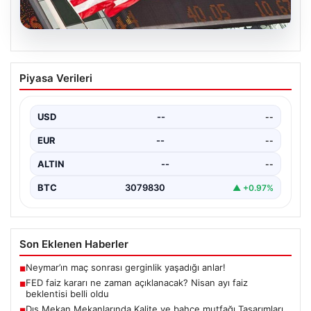
04.08.2026
FED faiz kararı ne zaman açıklanacak?
Piyasa Verileri
Nisan ayı faiz beklentisi belli oldu
USD
--
--
EUR
--
--
ALTIN
--
--
BTC
3079830
▲ +0.97%
Son Eklenen Haberler
Neymar’ın maç sonrası gerginlik yaşadığı anlar!
■
FED faiz kararı ne zaman açıklanacak? Nisan ayı faiz
■
beklentisi belli oldu
Dış Mekan Mekanlarında Kalite ve bahçe mutfağı Tasarımları
■