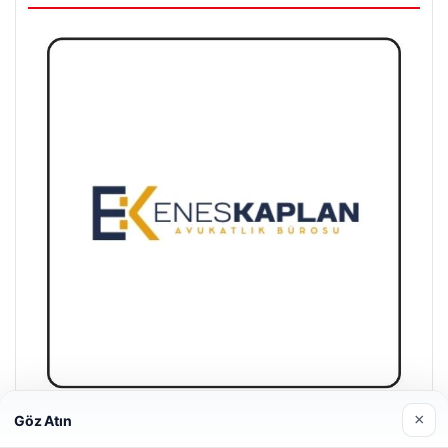
×
Göz Atın
Enes Kaplan Avukatlık Bürosu