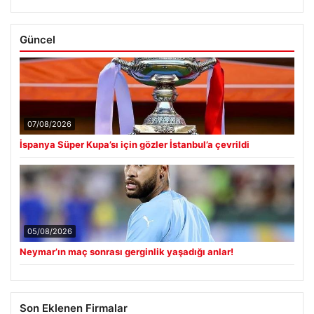
Güncel
07/08/2026
İspanya Süper Kupa’sı için gözler İstanbul’a çevrildi
05/08/2026
Neymar’ın maç sonrası gerginlik yaşadığı anlar!
Son Eklenen Firmalar