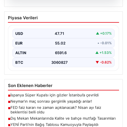
05.08.2026
Neymar’ın maç sonrası gerginlik
Piyasa Verileri
yaşadığı anlar!
USD
47.71
▲ +0.17%
EUR
55.02
• -0.01%
ALTIN
6591.6
▲ +1.53%
BTC
3060827
▼ -0.62%
Son Eklenen Haberler
İspanya Süper Kupa’sı için gözler İstanbul’a çevrildi
■
Neymar’ın maç sonrası gerginlik yaşadığı anlar!
■
FED faiz kararı ne zaman açıklanacak? Nisan ayı faiz
■
beklentisi belli oldu
Dış Mekan Mekanlarında Kalite ve bahçe mutfağı Tasarımları
■
YENİ Parti’nin Bağış Tablosu Kamuoyuyla Paylaşıldı
■