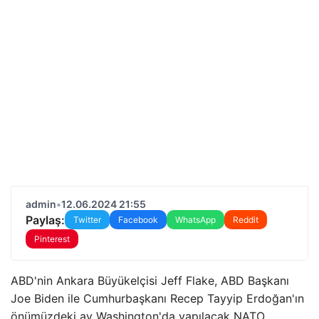
admin
•
12.06.2024 21:55
Paylaş:
Twitter
Facebook
WhatsApp
Reddit
Pinterest
ABD'nin Ankara Büyükelçisi Jeff Flake, ABD Başkanı
Joe Biden ile Cumhurbaşkanı Recep Tayyip Erdoğan'ın
önümüzdeki ay Washington'da yapılacak NATO