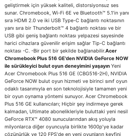
geliştirmek için yüksek kaliteli, distorsiyonsuz ses
sunar. Chromebook, Wi-Fi 6E ve Bluetooth™ 5.1'in yanı
sıra HDMI 2.0 ve iki USB Type-C bağlantı noktasının
yanı sıra bir Thunderbolt™ 4 bağlantı noktası ve bir
USB gibi geniş bağlantı noktası yelpazesi sayesinde
harici cihazlara güvenilir erişim sağlar Tip-C bağlantı
noktası -C. -Bir port bir şekilde bağlanabilir.
Acer
Chromebook Plus 516 GE'den NVIDIA GeForce NOW
ile sürükleyici bulut oyun deneyimini yaşayın
Yeni
Acer Chromebook Plus 516 GE (CBG516-2H), NVIDIA
GeForce NOW bulut oyun hizmeti ve birinci sınıf oyun
odaklı tasarımıyla en son teknolojisiyle tamamen yeni
bir oyun oynama yöntemi sunuyor. Acer Chromebook
Plus 516 GE kullanıcıları; Hiçbir şey indirmeye gerek
kalmadan, Ultimate abonelikleriyle buluttaki yeni nesil
GeForce RTX™ 4080 sunucularından akış yoluyla
milyonlarca diğer oyuncuyla birlikte 1600p'ye kadar
çözünürlük ve 120 FPS'de en yeni oyunların keyfini