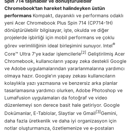
Spin 714 taşınabilir ve dönüştürülebilir
Chromebook'tan hareket halindeyken üstün
performans
Kompakt, dayanıklı ve performans odaklı
yeni Acer Chromebook Plus Spin 714 (CP714-1H)
dönüştürülebilir bilgisayar, işte, okulda ve diğer
projelerde işbirliği için mobil performans ve çoklu
®
görev verimliliğinin ideal birleşimini sunuyor. Intel
[2]
Core™ Ultra 7'ye kadar işlemcilerle
Geliştirilmiş Acer
Chromebook, kullanıcıların yapay zeka destekli Google
ve Adobe uygulamalarından yararlanmalarına yardımcı
olmaya hazır. Google'ın yapay zekası kullanıcıların
kolaylıkla yazı yazmasına ve benzersiz arka planlar
tasarlamasına yardımcı olurken, Adobe Photoshop ve
LumaFusion uygulamaları da fotoğraf ve video
düzenlemeyi son derece basit hale getiriyor. Google
[3]
Dokümanlar, E-Tablolar, Slaytlar ve Gmail
Gemini,
daha fazla üretkenlik ve daha iyi organizasyon için
notlar oluşturmanıza, özetlemenize ve e-postaları