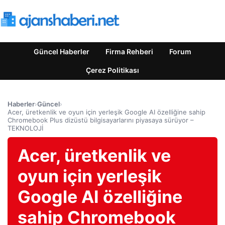
Güncel Haberler
Firma Rehberi
Forum
Çerez Politikası
Haberler
›
Güncel
›
Acer, üretkenlik ve oyun için yerleşik Google AI özelliğine sahip
Chromebook Plus dizüstü bilgisayarlarını piyasaya sürüyor –
TEKNOLOJİ
Acer, üretkenlik ve
oyun için yerleşik
Google AI özelliğine
sahip Chromebook