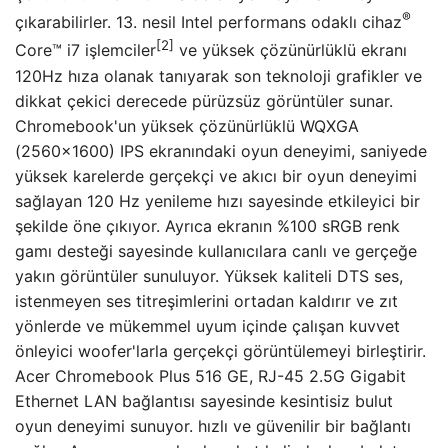
®
çıkarabilirler. 13. nesil Intel performans odaklı cihaz
[2]
Core™ i7 işlemciler
ve yüksek çözünürlüklü ekranı
120Hz hıza olanak tanıyarak son teknoloji grafikler ve
dikkat çekici derecede pürüzsüz görüntüler sunar.
Chromebook'un yüksek çözünürlüklü WQXGA
(2560×1600) IPS ekranındaki oyun deneyimi, saniyede
yüksek karelerde gerçekçi ve akıcı bir oyun deneyimi
sağlayan 120 Hz yenileme hızı sayesinde etkileyici bir
şekilde öne çıkıyor. Ayrıca ekranın %100 sRGB renk
gamı ​​desteği sayesinde kullanıcılara canlı ve gerçeğe
yakın görüntüler sunuluyor. Yüksek kaliteli DTS ses,
istenmeyen ses titreşimlerini ortadan kaldırır ve zıt
yönlerde ve mükemmel uyum içinde çalışan kuvvet
önleyici woofer'larla gerçekçi görüntülemeyi birleştirir.
Acer Chromebook Plus 516 GE, RJ-45 2.5G Gigabit
Ethernet LAN bağlantısı sayesinde kesintisiz bulut
oyun deneyimi sunuyor. hızlı ve güvenilir bir bağlantı