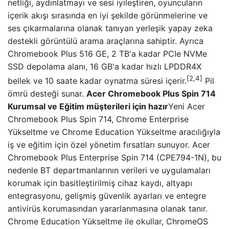
netliği, aydınlatmayı ve sesi iyileştiren, oyuncuların
içerik akışı sırasında en iyi şekilde görünmelerine ve
ses çıkarmalarına olanak tanıyan yerleşik yapay zeka
destekli görüntülü arama araçlarına sahiptir. Ayrıca
Chromebook Plus 516 GE, 2 TB'a kadar PCIe NVMe
SSD depolama alanı, 16 GB'a kadar hızlı LPDDR4X
[2,4]
bellek ve 10 saate kadar oynatma süresi içerir.
Pil
ömrü desteği sunar.
Acer Chromebook Plus Spin 714
Kurumsal ve Eğitim müşterileri için hazır
Yeni Acer
Chromebook Plus Spin 714, Chrome Enterprise
Yükseltme ve Chrome Education Yükseltme aracılığıyla
iş ve eğitim için özel yönetim fırsatları sunuyor. Acer
Chromebook Plus Enterprise Spin 714 (CPE794-1N), bu
nedenle BT departmanlarının verileri ve uygulamaları
korumak için basitleştirilmiş cihaz kaydı, altyapı
entegrasyonu, gelişmiş güvenlik ayarları ve entegre
antivirüs korumasından yararlanmasına olanak tanır.
Chrome Education Yükseltme ile okullar, ChromeOS