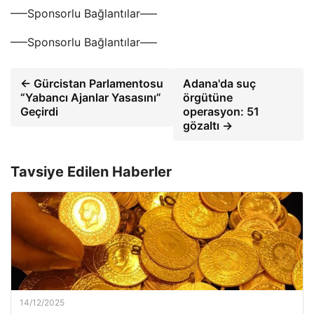
—–Sponsorlu Bağlantılar—–
—–Sponsorlu Bağlantılar—–
← Gürcistan Parlamentosu
Adana'da suç
“Yabancı Ajanlar Yasasını”
örgütüne
Geçirdi
operasyon: 51
gözaltı →
Tavsiye Edilen Haberler
14/12/2025