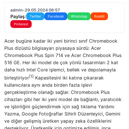
admin
•
29.05.2024 06:57
Paylaş:
Twitter
Facebook
WhatsApp
Reddit
Pinterest
Acer bugüne kadar iki yeni birinci sınıf Chromebook
Plus dizüstü bilgisayarı piyasaya sürdü: Acer
Chromebook Plus Spin 714 ve Acer Chromebook Plus
516 GE. Her iki model de çok yönlü tasarımları 2 kat
daha hızlı Intel Core işlemci, bellek ve depolamayla
[1]
birleştiriyor
Kapasitesini iki katına çıkararak
kullanıcılara aynı anda birden fazla işlevi
gerçekleştirme olanağı sağlar. Chromebook Plus
cihazları gibi her iki yeni model de bağlantı, yaratıcılık
ve işbirliğini güçlendirmek için sağ tıklama Yardımı
Yazma, Google Fotoğraflar Sihirli Düzenleyici, Gemini
ve diğer gelişmiş üretken yapay zeka özelliklerini
destekliyor. Üretkenlik için optimize edilmiş, ince,