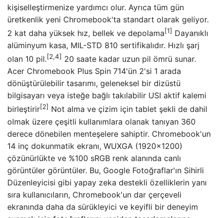
kişiselleştirmenize yardımcı olur. Ayrıca tüm gün
üretkenlik yeni Chromebook'ta standart olarak geliyor.
[1]
2 kat daha yüksek hız, bellek ve depolama
Dayanıklı
alüminyum kasa, MIL-STD 810 sertifikalıdır. Hızlı şarj
[2,4]
olan 10 pil.
20 saate kadar uzun pil ömrü sunar.
Acer Chromebook Plus Spin 714'ün 2'si 1 arada
dönüştürülebilir tasarımı, geleneksel bir dizüstü
bilgisayarı veya isteğe bağlı takılabilir USI aktif kalemi
[2]
birleştirir
Not alma ve çizim için tablet şekli de dahil
olmak üzere çeşitli kullanımlara olanak tanıyan 360
derece dönebilen menteşelere sahiptir. Chromebook'un
14 inç dokunmatik ekranı, WUXGA (1920×1200)
çözünürlükte ve %100 sRGB renk alanında canlı
görüntüler görüntüler. Bu, Google Fotoğraflar'ın Sihirli
Düzenleyicisi gibi yapay zeka destekli özelliklerin yanı
sıra kullanıcıların, Chromebook'un dar çerçeveli
ekranında daha da sürükleyici ve keyifli bir deneyim