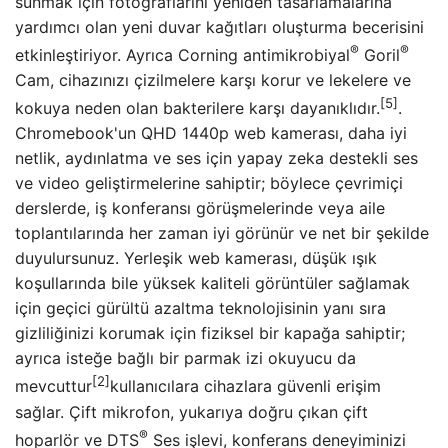
sunmak için fotoğraflarını yeniden tasarlamalarına
yardımcı olan yeni duvar kağıtları oluşturma becerisini
®
®
etkinleştiriyor. Ayrıca Corning antimikrobiyal
Goril
Cam, cihazınızı çizilmelere karşı korur ve lekelere ve
[5]
kokuya neden olan bakterilere karşı dayanıklıdır.
.
Chromebook'un QHD 1440p web kamerası, daha iyi
netlik, aydınlatma ve ses için yapay zeka destekli ses
ve video geliştirmelerine sahiptir; böylece çevrimiçi
derslerde, iş konferansı görüşmelerinde veya aile
toplantılarında her zaman iyi görünür ve net bir şekilde
duyulursunuz. Yerleşik web kamerası, düşük ışık
koşullarında bile yüksek kaliteli görüntüler sağlamak
için geçici gürültü azaltma teknolojisinin yanı sıra
gizliliğinizi korumak için fiziksel bir kapağa sahiptir;
ayrıca isteğe bağlı bir parmak izi okuyucu da
[2]
mevcuttur
kullanıcılara cihazlara güvenli erişim
sağlar. Çift mikrofon, yukarıya doğru çıkan çift
®
hoparlör ve DTS
Ses işlevi, konferans deneyiminizi