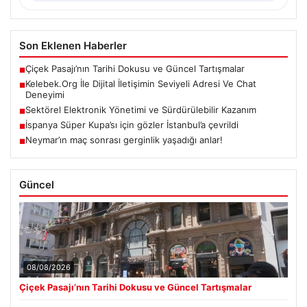
Son Eklenen Haberler
Çiçek Pasajı’nın Tarihi Dokusu ve Güncel Tartışmalar
■
Kelebek.Org İle Dijital İletişimin Seviyeli Adresi Ve Chat
■
Deneyimi
Sektörel Elektronik Yönetimi ve Sürdürülebilir Kazanım
■
İspanya Süper Kupa’sı için gözler İstanbul’a çevrildi
■
Neymar’ın maç sonrası gerginlik yaşadığı anlar!
■
Güncel
08/08/2026
Çiçek Pasajı’nın Tarihi Dokusu ve Güncel Tartışmalar