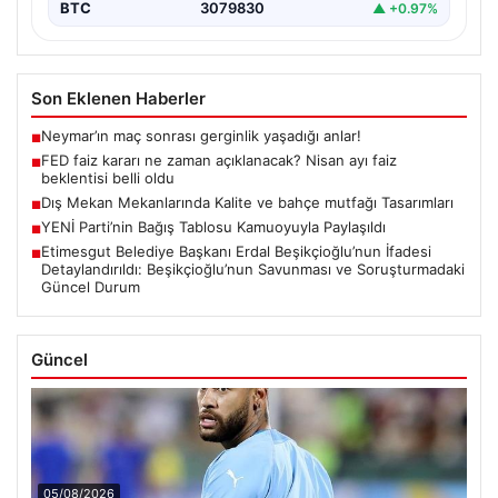
ALTIN
--
--
BTC
3079830
▲ +0.97%
Son Eklenen Haberler
Neymar’ın maç sonrası gerginlik yaşadığı anlar!
■
FED faiz kararı ne zaman açıklanacak? Nisan ayı faiz
■
beklentisi belli oldu
Dış Mekan Mekanlarında Kalite ve bahçe mutfağı Tasarımları
■
YENİ Parti’nin Bağış Tablosu Kamuoyuyla Paylaşıldı
■
Etimesgut Belediye Başkanı Erdal Beşikçioğlu’nun İfadesi
■
Detaylandırıldı: Beşikçioğlu’nun Savunması ve Soruşturmadaki
Güncel Durum
Güncel