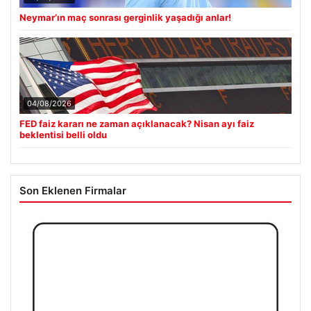
05/08/2026
Neymar’ın maç sonrası gerginlik yaşadığı anlar!
04/08/2026
FED faiz kararı ne zaman açıklanacak? Nisan ayı faiz
beklentisi belli oldu
Son Eklenen Firmalar