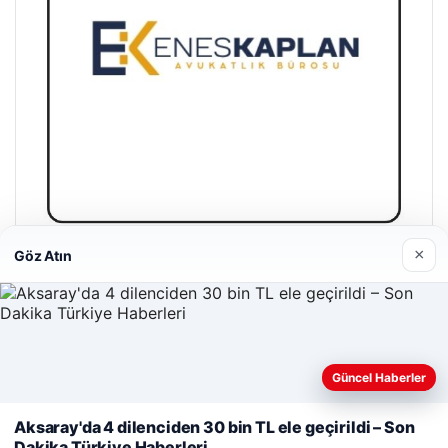
×
Göz Atın
Enes Kaplan Avukatlık Bürosu
28/04/2026
Güncel Haberler
Web sitemizi nasıl kullandığınızı daha iyi anlayabilmek,
deneyiminizi kişiselleştirmek ve geliştirmek amacıyla çerezler
Aksaray'da 4 dilenciden 30 bin TL ele geçirildi – Son
kullanıyoruz.
Çerez Politikamız
Dakika Türkiye Haberleri