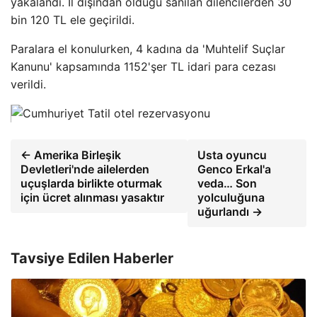
yakalandı. İl dışından olduğu sanılan dilencilerden 30
bin 120 TL ele geçirildi.
Paralara el konulurken, 4 kadına da 'Muhtelif Suçlar
Kanunu' kapsamında 1152'şer TL idari para cezası
verildi.
← Amerika Birleşik
Usta oyuncu
Devletleri'nde ailelerden
Genco Erkal'a
uçuşlarda birlikte oturmak
veda… Son
için ücret alınması yasaktır
yolculuğuna
uğurlandı →
Tavsiye Edilen Haberler