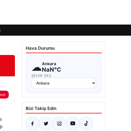
ı
Hava Durumu
☁
Ankara
NaN°C
ŞEHIR SEÇ
rest
Bizi Takip Edin
e
ap