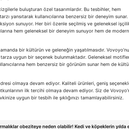
zgilerle buluşturan özel tasarımlardır. Bu tesbihler, hem
arzı yansıtarak kullanıcılarına benzersiz bir deneyim sunar.
eksiyon sunuyor. Her biri özenle seçilmiş ve geleneksel işçili
cılarına hem geleneksel bir deneyim sunuyor hem de modern
 zamanda bir kültürün ve geleneğin yaşatılmasıdır. Vovoyo’n
tarza uygun bir seçenek bulunmaktadır. Geleneksel motifle
ullanıcılarına hem benzersiz bir görünüm sunar hem de kültür
resi olmaya devam ediyor. Kaliteli ürünleri, geniş seçenekl
tutkunlarının ilk tercihi olmaya devam ediyor. Siz de Vovoyo
inize uygun bir tesbih ile şıklığınızı tamamlayabilirsiniz.
ırmalıklar obeziteye neden olabilir! Kedi ve köpeklerin yılda 