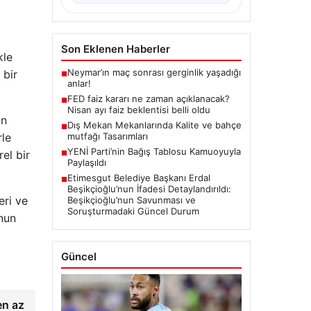
Son Eklenen Haberler
kle
Neymar’ın maç sonrası gerginlik yaşadığı
 bir
■
anlar!
FED faiz kararı ne zaman açıklanacak?
■
Nisan ayı faiz beklentisi belli oldu
un
Dış Mekan Mekanlarında Kalite ve bahçe
■
rle
mutfağı Tasarımları
YENİ Parti’nin Bağış Tablosu Kamuoyuyla
el bir
■
Paylaşıldı
Etimesgut Belediye Başkanı Erdal
■
Beşikçioğlu’nun İfadesi Detaylandırıldı:
eri ve
Beşikçioğlu’nun Savunması ve
Soruşturmadaki Güncel Durum
’nun
Güncel
en az