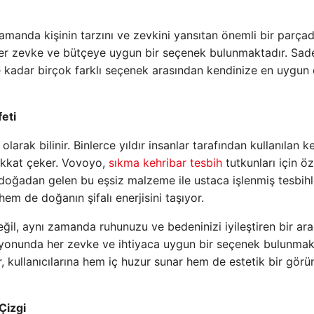
zamanda kişinin tarzını ve zevkini yansıtan önemli bir parçadı
r zevke ve bütçeye uygun bir seçenek bulunmaktadır. Sad
re kadar birçok farklı seçenek arasından kendinize en uygun 
eti
arak bilinir. Binlerce yıldır insanlar tarafından kullanılan k
dikkat çeker. Vovoyo,
sıkma kehribar tesbih
tutkunları için öz
 doğadan gelen bu eşsiz malzeme ile ustaca işlenmiş tesbihl
em de doğanın şifalı enerjisini taşıyor.
ğil, aynı zamanda ruhunuzu ve bedeninizi iyileştiren bir araç
iyonunda her zevke ve ihtiyaca uygun bir seçenek bulunmakt
er, kullanıcılarına hem iç huzur sunar hem de estetik bir gör
Çizgi