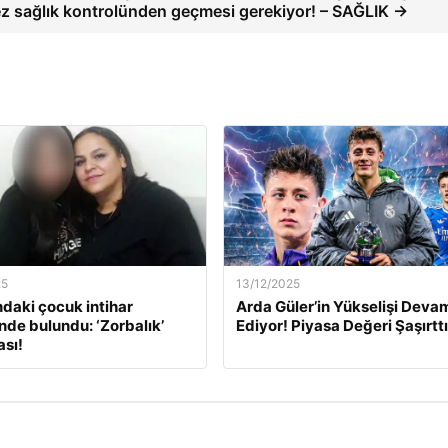
ez sağlık kontrolünden geçmesi gerekiyor! – SAĞLIK →
25
13/12/2025
ndaki çocuk intihar
Arda Güler’in Yükselişi Deva
inde bulundu: ‘Zorbalık’
Ediyor! Piyasa Değeri Şaşırttı
sı!