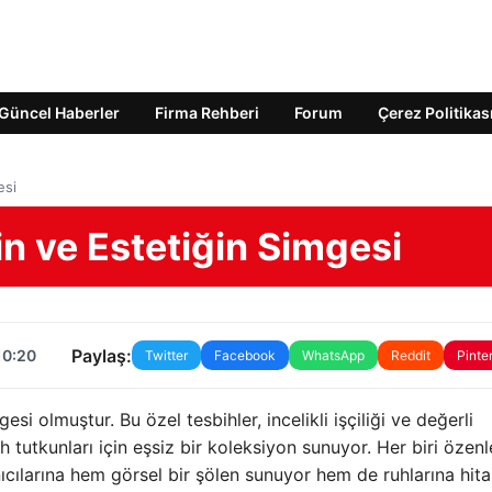
Güncel Haberler
Firma Rehberi
Forum
Çerez Politikas
esi
in ve Estetiğin Simgesi
Paylaş:
10:20
Twitter
Facebook
WhatsApp
Reddit
Pinte
gesi olmuştur. Bu özel tesbihler, incelikli işçiliği ve değerli
bih tutkunları için eşsiz bir koleksiyon sunuyor. Her biri özenl
anıcılarına hem görsel bir şölen sunuyor hem de ruhlarına hit