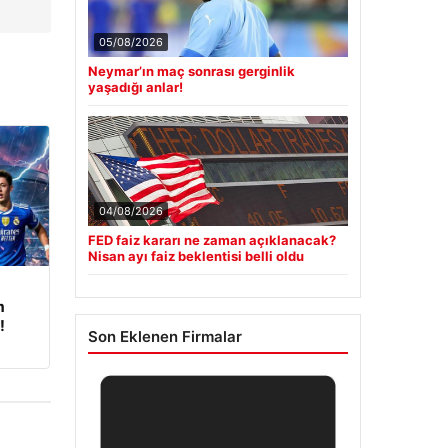
05/08/2026
Neymar’ın maç sonrası gerginlik
yaşadığı anlar!
04/08/2026
FED faiz kararı ne zaman açıklanacak?
Nisan ayı faiz beklentisi belli oldu
m
!
Son Eklenen Firmalar