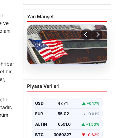
r.
Yan Manşet
e ve
olanı
ehribar
el bir
04.08.2026
er,
FED faiz kararı ne zaman
Piyasa Verileri
açıklanacak? Nisan ayı
faiz beklentisi belli oldu
tır.
USD
47.71
▲ +0.17%
adır.
EUR
55.02
• -0.01%
ünüm
ALTIN
6591.6
▲ +1.53%
BTC
3060827
▼ -0.62%