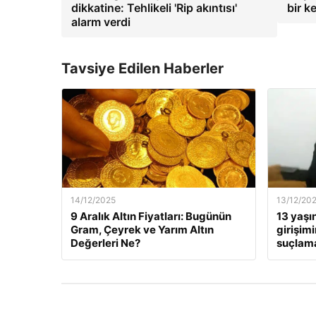
dikkatine: Tehlikeli 'Rip akıntısı'
bir k
alarm verdi
Tavsiye Edilen Haberler
14/12/2025
13/12/20
9 Aralık Altın Fiyatları: Bugünün
13 yaşı
Gram, Çeyrek ve Yarım Altın
girişim
Değerleri Ne?
suçlama