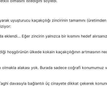
ili olmasını istediğini söyledi.
arak uyuşturucu kaçakçılığı zincirinin tamamını (üretimden
ziyor:
a eklendi… Eğer zincirin yalnızca bir kısmını hedef alırsanı
rdiği hoşgörünün ülkede kokain kaçakçılığının artmasının ne
ı olmakla alakası yok. Burada sadece coğrafi konumumuz v
aghi davasıyla bağlantılı üç cinayete dikkat çekerek konun