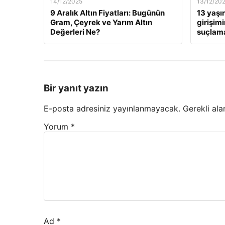
14/12/2025
13/12/20
9 Aralık Altın Fiyatları: Bugünün
13 yaşı
Gram, Çeyrek ve Yarım Altın
girişim
Değerleri Ne?
suçlama
Bir yanıt yazın
E-posta adresiniz yayınlanmayacak.
Gerekli ala
Yorum
*
Ad
*