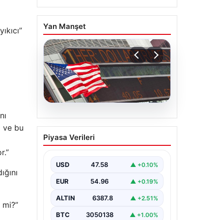
Yan Manşet
ıkıcı”
nı
04.08.2026
m ve bu
FED faiz kararı ne zaman
Piyasa Verileri
açıklanacak? Nisan ayı
r.”
faiz beklentisi belli oldu
USD
47.58
▲ +0.10%
ığını
EUR
54.96
▲ +0.19%
ALTIN
6387.8
▲ +2.51%
 mi?”
BTC
3050138
▲ +1.00%