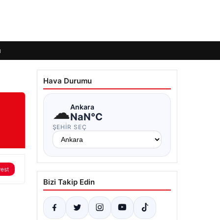
ı
Hava Durumu
☁
Ankara
NaN°C
ŞEHIR SEÇ
rest
Bizi Takip Edin