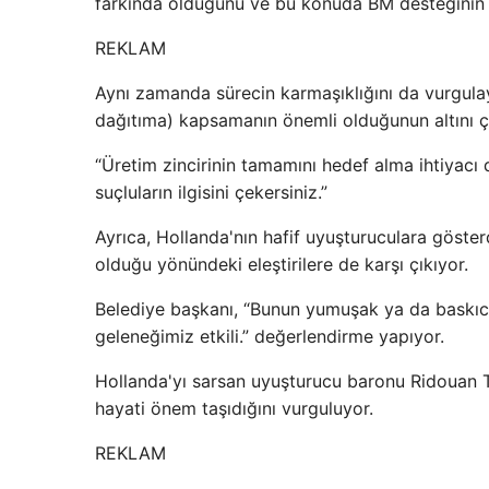
farkında olduğunu ve bu konuda BM desteğinin etk
REKLAM
Aynı zamanda sürecin karmaşıklığını da vurgulay
dağıtıma) kapsamanın önemli olduğunun altını çi
“Üretim zincirinin tamamını hedef alma ihtiyacı d
suçluların ilgisini çekersiniz.”
Ayrıca, Hollanda'nın hafif uyuşturuculara göste
olduğu yönündeki eleştirilere de karşı çıkıyor.
Belediye başkanı, “Bunun yumuşak ya da baskıc
geleneğimiz etkili.” değerlendirme yapıyor.
Hollanda'yı sarsan uyuşturucu baronu Ridouan T
hayati önem taşıdığını vurguluyor.
REKLAM