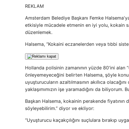
REKLAM
Amsterdam Belediye Başkanı Femke Halsema'ya gö
etkisiyle mücadele etmenin en iyi yolu, kokain sa
düzenlemek.
Halsema, “Kokaini eczanelerden veya tıbbi siste
Hollanda polisinin zamanının yüzde 80'ini alan “
önleyemeyeceğini belirten Halsema, şöyle konuş
uyuşturucuların azaltılmasının akıllıca olacağı
yaklaşımımızın işe yaramadığını da biliyorum. Bu
Başkan Halsema, kokainin perakende fiyatının de
söyleyebilirim.” diyor ve ekliyor:
“Uyuşturucu kaçakçılığını suçlulara bırakıp uy