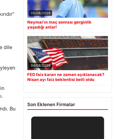
ırıdır”
05/08/2026
Neymar’ın maç sonrası gerginlik
yaşadığı anlar!
e dile
04/08/2026
öyleyen
FED faiz kararı ne zaman açıklanacak?
Nisan ayı faiz beklentisi belli oldu
in
ı.
Son Eklenen Firmalar
ndı. Bu