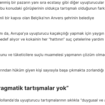
nmiş bir pazarın yanı sıra ecstasy gibi diğer uyuşturucular 
k, bu konudaki görüşlerinin oldukça tartışmalı olduğunun fark
li bir kapısı olan Belçika'nın Anvers şehrinin belediye
nı da, Avrupa'ya uyuşturucu kaçakçılığı yapmak için yaygın
hedef alıyor ve kokainin her “hattının” suç çetelerine yardım
ğunu ve tüketicilere suçlu muamelesi yapmanın çözüm olmad
rından hüküm giyen kişi sayısıyla başa çıkmakta zorlandığı
agmatik tartışmalar yok”
anda'da uyuşturucu tartışmalarının sıklıkla “duygusal ve 