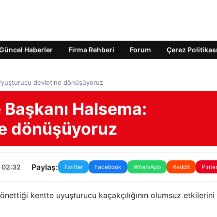
Güncel Haberler
Firma Rehberi
Forum
Çerez Politikas
Uyuşturucu devletine dönüşüyoruz
 Başkanı Halsema:
ne dönüşüyoruz
Paylaş:
 02:32
Twitter
Facebook
WhatsApp
Reddit
Pinte
ttiği kentte uyuşturucu kaçakçılığının olumsuz etkilerini