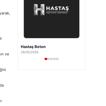
yarak,
ir
Enes Kaplan Avukatlık Bürosu
28/04/2026
ğın ve
ğini
nda
n