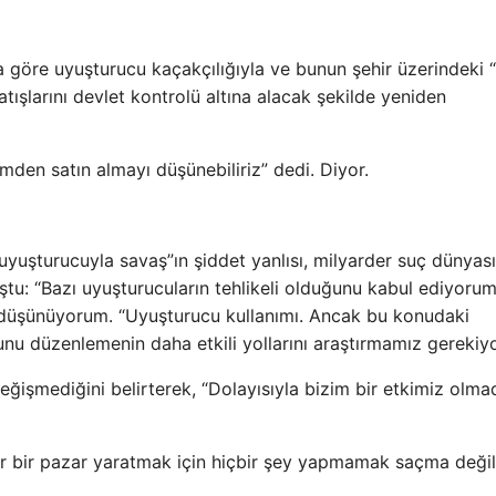
re uyuşturucu kaçakçılığıyla ve bunun şehir üzerindeki “y
tışlarını devlet kontrolü altına alacak şekilde yeniden
mden satın almayı düşünebiliriz” dedi. Diyor.
uyuşturucuyla savaş”ın şiddet yanlısı, milyarder suç dünyası
tu: “Bazı uyuşturucuların tehlikeli olduğunu kabul ediyoru
nı düşünüyorum. “Uyuşturucu kullanımı. Ancak bu konudaki
nu düzenlemenin daha etkili yollarını araştırmamız gerekiyo
ğişmediğini belirterek, “Dolayısıyla bizim bir etkimiz olmad
gar bir pazar yaratmak için hiçbir şey yapmamak saçma değil