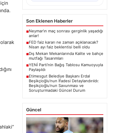
için
ında.
Son Eklenen Haberler
Neymar’ın maç sonrası gerginlik yaşadığı
■
anlar!
 olarak
FED faiz kararı ne zaman açıklanacak?
■
Nisan ayı faiz beklentisi belli oldu
Dış Mekan Mekanlarında Kalite ve bahçe
■
mutfağı Tasarımları
YENİ Parti’nin Bağış Tablosu Kamuoyuyla
■
ığını
Paylaşıldı
Etimesgut Belediye Başkanı Erdal
■
Beşikçioğlu’nun İfadesi Detaylandırıldı:
Beşikçioğlu’nun Savunması ve
Soruşturmadaki Güncel Durum
Güncel
ahlaki”