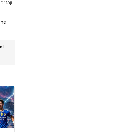
ortajı
ine
el