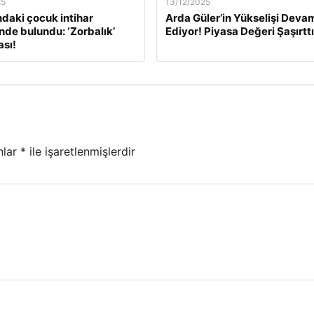
25
13/12/2025
ndaki çocuk intihar
Arda Güler’in Yükselişi Deva
inde bulundu: ‘Zorbalık’
Ediyor! Piyasa Değeri Şaşırttı
sı!
nlar
*
ile işaretlenmişlerdir