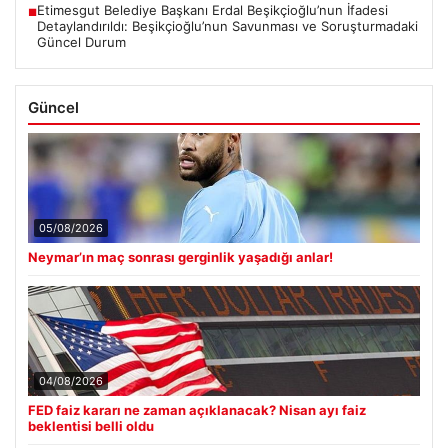
Etimesgut Belediye Başkanı Erdal Beşikçioğlu’nun İfadesi
■
Detaylandırıldı: Beşikçioğlu’nun Savunması ve Soruşturmadaki
Güncel Durum
Güncel
05/08/2026
Neymar’ın maç sonrası gerginlik yaşadığı anlar!
04/08/2026
FED faiz kararı ne zaman açıklanacak? Nisan ayı faiz
beklentisi belli oldu