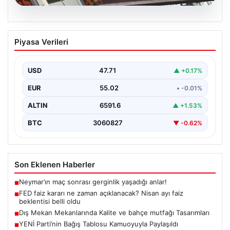
04.08.2026
FED faiz kararı ne zaman açıklanacak?
Piyasa Verileri
Nisan ayı faiz beklentisi belli oldu
USD
47.71
▲ +0.17%
EUR
55.02
• -0.01%
ALTIN
6591.6
▲ +1.53%
BTC
3060827
▼ -0.62%
Son Eklenen Haberler
Neymar’ın maç sonrası gerginlik yaşadığı anlar!
■
FED faiz kararı ne zaman açıklanacak? Nisan ayı faiz
■
beklentisi belli oldu
Dış Mekan Mekanlarında Kalite ve bahçe mutfağı Tasarımları
■
YENİ Parti’nin Bağış Tablosu Kamuoyuyla Paylaşıldı
■