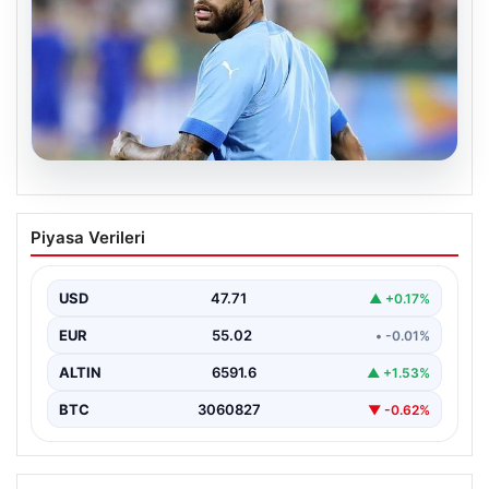
05.08.2026
Neymar’ın maç sonrası gerginlik
Piyasa Verileri
yaşadığı anlar!
USD
47.71
▲ +0.17%
EUR
55.02
• -0.01%
ALTIN
6591.6
▲ +1.53%
BTC
3060827
▼ -0.62%