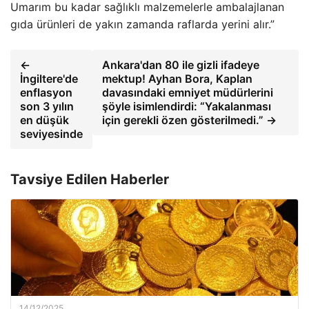
Umarım bu kadar sağlıklı malzemelerle ambalajlanan
gıda ürünleri de yakın zamanda raflarda yerini alır.”
←
Ankara'dan 80 ile gizli ifadeye
İngiltere'de
mektup! Ayhan Bora, Kaplan
enflasyon
davasındaki emniyet müdürlerini
son 3 yılın
şöyle isimlendirdi: “Yakalanması
en düşük
için gerekli özen gösterilmedi.” →
seviyesinde
Tavsiye Edilen Haberler
14/12/2025