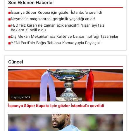
Son Eklenen Haberler
İspanya Süper Kupa’sı için gözler İstanbul’a çevrildi
■
Neymar’ın maç sonrası gerginlik yaşadığı anlar!
■
FED faiz kararı ne zaman açıklanacak? Nisan ayı faiz
■
beklentisi belli oldu
Dış Mekan Mekanlarında Kalite ve bahçe mutfağı Tasarımları
■
YENİ Parti’nin Bağış Tablosu Kamuoyuyla Paylaşıldı
■
Güncel
07/08/2026
İspanya Süper Kupa’sı için gözler İstanbul’a çevrildi