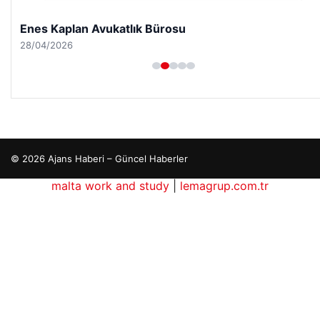
Enes Kaplan Avukatlık Bürosu
28/04/2026
© 2026 Ajans Haberi – Güncel Haberler
malta work and study
|
lemagrup.com.tr
betcio