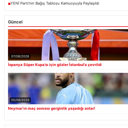
YENİ Parti’nin Bağış Tablosu Kamuoyuyla Paylaşıldı
■
Güncel
07/08/2026
İspanya Süper Kupa’sı için gözler İstanbul’a çevrildi
05/08/2026
Neymar’ın maç sonrası gerginlik yaşadığı anlar!