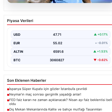
05.08.2026
Neymar’ın maç sonrası gerginlik yaşadığı
Piyasa Verileri
anlar!
USD
47.71
▲ +0.17%
EUR
55.02
• -0.01%
ALTIN
6591.6
▲ +1.53%
BTC
3060827
▼ -0.62%
Son Eklenen Haberler
İspanya Süper Kupa’sı için gözler İstanbul’a çevrildi
■
Neymar’ın maç sonrası gerginlik yaşadığı anlar!
■
FED faiz kararı ne zaman açıklanacak? Nisan ayı faiz beklentisi bell
■
oldu
Dış Mekan Mekanlarında Kalite ve bahçe mutfağı Tasarımları
■