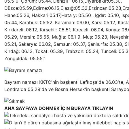
05.5 0, Çorum: 05.44, Denizli : 06.15,Diyarbakır:05.30,
Düzce:05.59,Edirne:06.15,Elazığ:05.32,Erzincan:05.28,Er
Hane:05.26, Hakkari:05.17,Hata y: 05.50 , Iğdır: 05.10, Isp
05.44, Karabük: 05.52, Karaman: 06.00, Kars: 05.12, Kastam
Kırklareli: 06.12, Kırşehir: 05.51, Kocaeli: 06.04, Konya: 0
05.29, Mersin: 05.55, Muğla: 06.1 9, Muş: 05.23, Nevşehir
05.21, Sakarya: 06.02, Samsun: 05.37, Şanlıurfa: 05.38, Si
Kirdağ: 06.13, Tokat: 05.39, Trabzon: 05.24, Tunceli: 05.30
Zonguldak: 05.55.”
Bayram namazı KKTC'nin başkenti Lefkoşa'da 06.03'te, Alm
Londra'da 05.29'da ve Bosna Hersek'in başkenti Saraybos
ANA SAYFAYA DÖNMEK İÇİN BURAYA TIKLAYIN