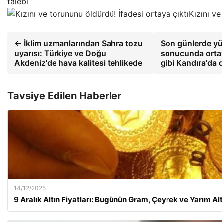
talebi
Kızını ve
← İklim uzmanlarından Sahra tozu
Son günlerde yü
uyarısı: Türkiye ve Doğu
sonucunda ortay
Akdeniz'de hava kalitesi tehlikede
gibi Kandıra'da
Tavsiye Edilen Haberler
14/12/2025
9 Aralık Altın Fiyatları: Bugünün Gram, Çeyrek ve Yarım Al