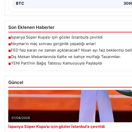
BTC
306
Son Eklenen Haberler
İspanya Süper Kupa’sı için gözler İstanbul’a çevrildi
■
Neymar’ın maç sonrası gerginlik yaşadığı anlar!
■
FED faiz kararı ne zaman açıklanacak? Nisan ayı faiz beklentisi bell
■
Dış Mekan Mekanlarında Kalite ve bahçe mutfağı Tasarımları
■
YENİ Parti’nin Bağış Tablosu Kamuoyuyla Paylaşıldı
■
Güncel
07/08/2026
İspanya Süper Kupa’sı için gözler İstanbul’a çevrildi