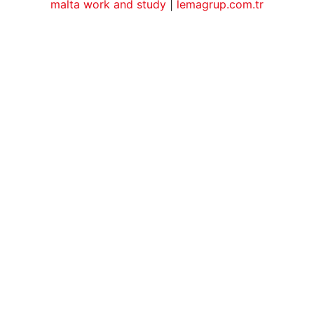
malta work and study
|
lemagrup.com.tr
io