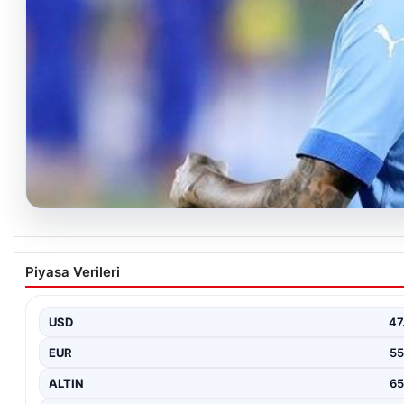
05.08.2026
Neymar’ın maç sonrası gerginlik yaşadığı anla
Piyasa Verileri
USD
47
EUR
55
ALTIN
65