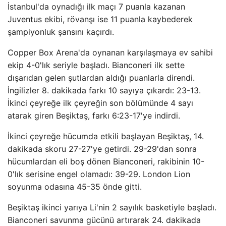
İstanbul'da oynadığı ilk maçı 7 puanla kazanan
Juventus ekibi, rövanşı ise 11 puanla kaybederek
şampiyonluk şansını kaçırdı.
Copper Box Arena'da oynanan karşılaşmaya ev sahibi
ekip 4-0'lık seriyle başladı. Bianconeri ilk sette
dışarıdan gelen şutlardan aldığı puanlarla direndi.
İngilizler 8. dakikada farkı 10 sayıya çıkardı: 23-13.
İkinci çeyreğe ilk çeyreğin son bölümünde 4 sayı
atarak giren Beşiktaş, farkı 6:23-17'ye indirdi.
İkinci çeyreğe hücumda etkili başlayan Beşiktaş, 14.
dakikada skoru 27-27'ye getirdi. 29-29'dan sonra
hücumlardan eli boş dönen Bianconeri, rakibinin 10-
0'lık serisine engel olamadı: 39-29. London Lion
soyunma odasına 45-35 önde gitti.
Beşiktaş ikinci yarıya Li'nin 2 sayılık basketiyle başladı.
Bianconeri savunma gücünü artırarak 24. dakikada