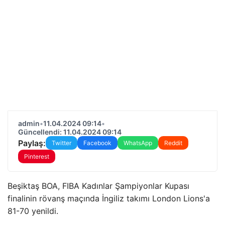
admin
•
11.04.2024 09:14
•
Güncellendi: 11.04.2024 09:14
Paylaş:
Twitter
Facebook
WhatsApp
Reddit
Pinterest
Beşiktaş BOA, FIBA ​​Kadınlar Şampiyonlar Kupası
finalinin rövanş maçında İngiliz takımı London Lions'a
81-70 yenildi.