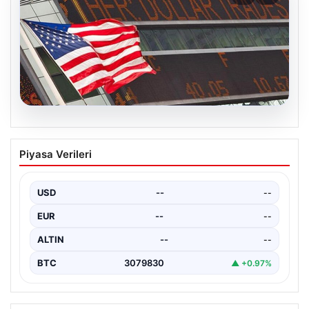
04.08.2026
FED faiz kararı ne zaman açıklanacak?
Piyasa Verileri
Nisan ayı faiz beklentisi belli oldu
USD
--
--
EUR
--
--
ALTIN
--
--
BTC
3079830
▲ +0.97%