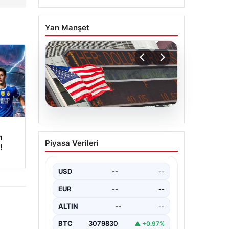
Yan Manşet
04.08.2026
FED faiz kararı ne zaman
m
Piyasa Verileri
açıklanacak? Nisan ayı
!
faiz beklentisi belli oldu
USD
--
--
EUR
--
--
ALTIN
--
--
BTC
3079830
▲ +0.97%