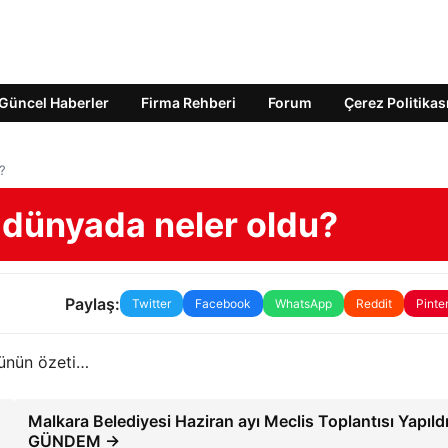
Güncel Haberler
Firma Rehberi
Forum
Çerez Politikas
?
 dünyada neler oldu?
Paylaş:
Twitter
Facebook
WhatsApp
Reddit
Pinte
günün özeti…
Malkara Belediyesi Haziran ayı Meclis Toplantısı Yapıldı
GÜNDEM →