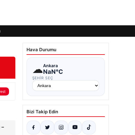
ı
Hava Durumu
☁
Ankara
NaN°C
ŞEHIR SEÇ
rest
Bizi Takip Edin
 –