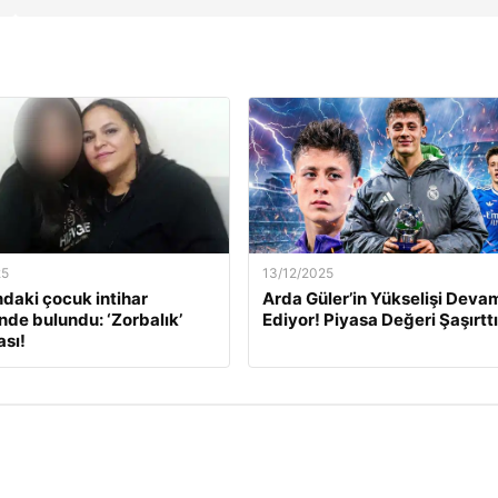
25
13/12/2025
ndaki çocuk intihar
Arda Güler’in Yükselişi Deva
inde bulundu: ‘Zorbalık’
Ediyor! Piyasa Değeri Şaşırttı
sı!