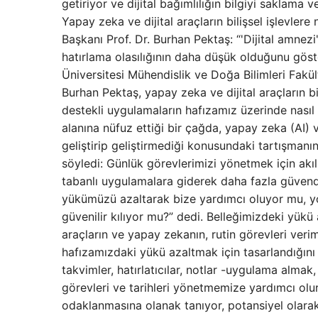
getiriyor ve dijital bağımlılığın bilgiyi saklama
Yapay zeka ve dijital araçların bilişsel işlevlere
Başkanı Prof. Dr. Burhan Pektaş: “'Dijital amnezi'
hatırlama olasılığının daha düşük olduğunu göste
Üniversitesi Mühendislik ve Doğa Bilimleri Fakü
Burhan Pektaş, yapay zeka ve dijital araçların bil
destekli uygulamaların hafızamız üzerinde nasıl b
alanına nüfuz ettiği bir çağda, yapay zeka (AI) ve
geliştirip geliştirmediği konusundaki tartışma
söyledi: Günlük görevlerimizi yönetmek için akıllı 
tabanlı uygulamalara giderek daha fazla güvendik
yükümüzü azaltarak bize yardımcı oluyor mu, yo
güvenilir kılıyor mu?” dedi. Belleğimizdeki yükü 
araçların ve yapay zekanın, rutin görevleri verim
hafızamızdaki yükü azaltmak için tasarlandığını 
takvimler, hatırlatıcılar, notlar -uygulama alma
görevleri ve tarihleri ​​​​yönetmemize yardımcı ol
odaklanmasına olanak tanıyor, potansiyel olarak ü