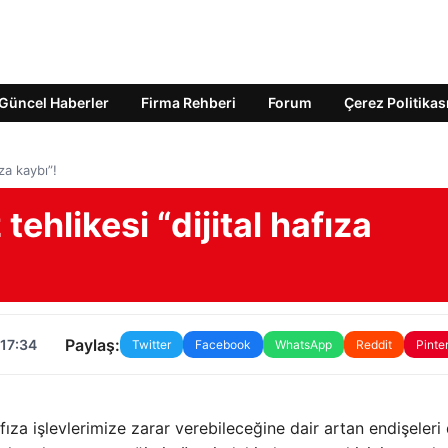
Güncel Haberler
Firma Rehberi
Forum
Çerez Politikas
za kaybı”!
hlikesi “dijital hafıza
Paylaş:
 17:34
Twitter
Facebook
WhatsApp
Reddit
Pinte
fıza işlevlerimize zarar verebileceğine dair artan endişeleri 