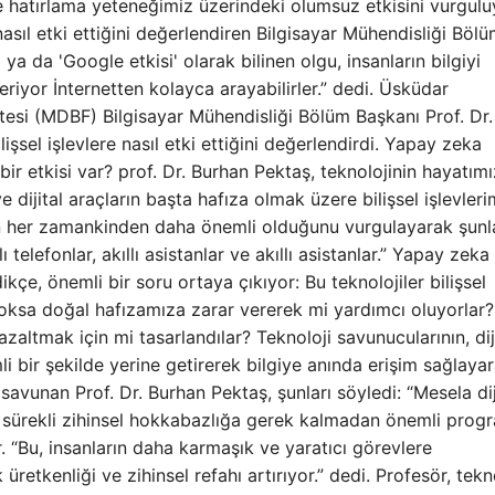
 ve hatırlama yeteneğimiz üzerindeki olumsuz etkisini vurgulu
 nasıl etki ettiğini değerlendiren Bilgisayar Mühendisliği Böl
 ya da 'Google etkisi' olarak bilinen olgu, insanların bilgiyi
riyor İnternetten kolayca arayabilirler.” dedi. Üsküdar
ltesi (MDBF) Bilgisayar Mühendisliği Bölüm Başkanı Prof. Dr.
işsel işlevlere nasıl etki ettiğini değerlendirdi. Yapay zeka
ir etkisi var? prof. Dr. Burhan Pektaş, teknolojinin hayatımı
 dijital araçların başta hafıza olmak üzere bilişsel işlevleri
nın her zamankinden daha önemli olduğunu vurgulayarak şunl
telefonlar, akıllı asistanlar ve akıllı asistanlar.” Yapay zeka
çe, önemli bir soru ortaya çıkıyor: Bu teknolojiler bilişsel
ksa doğal hafızamıza zarar vererek mi yardımcı oluyorlar? 
azaltmak için mi tasarlandılar? Teknoloji savunucularının, dij
li bir şekilde yerine getirerek bilgiye anında erişim sağlaya
savunan Prof. Dr. Burhan Pektaş, şunları söyledi: “Mesela dij
k, sürekli zihinsel hokkabazlığa gerek kalmadan önemli progr
ur. “Bu, insanların daha karmaşık ve yaratıcı görevlere
retkenliği ve zihinsel refahı artırıyor.” dedi. Profesör, tekn