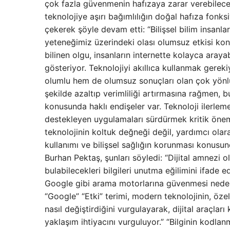
çok fazla güvenmenin hafızaya zarar verebilece
teknolojiye aşırı bağımlılığın doğal hafıza fonk
çekerek şöyle devam etti: “Bilişsel bilim insanlar
yeteneğimiz üzerindeki olası olumsuz etkisi kon
bilinen olgu, insanların internette kolayca arayab
gösteriyor. Teknolojiyi akıllıca kullanmak gerek
olumlu hem de olumsuz sonuçları olan çok yönlü 
şekilde azaltıp verimliliği artırmasına rağmen, 
konusunda haklı endişeler var. Teknoloji ilerlem
destekleyen uygulamaları sürdürmek kritik önem 
teknolojinin koltuk değneği değil, yardımcı olara
kullanımı ve bilişsel sağlığın korunması konusun
Burhan Pektaş, şunları söyledi: “Dijital amnezi ol
bulabilecekleri bilgileri unutma eğilimini ifade 
Google gibi arama motorlarına güvenmesi nedeniy
“Google” “Etki” terimi, modern teknolojinin, özel
nasıl değiştirdiğini vurgulayarak, dijital araçla
yaklaşım ihtiyacını vurguluyor.” “Bilginin kodla