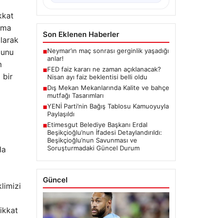
kkat
lama
Son Eklenen Haberler
olarak
Neymar’ın maç sonrası gerginlik yaşadığı
ğunu
■
anlar!
m
FED faiz kararı ne zaman açıklanacak?
■
 bir
Nisan ayı faiz beklentisi belli oldu
Dış Mekan Mekanlarında Kalite ve bahçe
■
mutfağı Tasarımları
YENİ Parti’nin Bağış Tablosu Kamuoyuyla
■
Paylaşıldı
Etimesgut Belediye Başkanı Erdal
■
Beşikçioğlu’nun İfadesi Detaylandırıldı:
Beşikçioğlu’nun Savunması ve
Soruşturmadaki Güncel Durum
la
Güncel
limizi
ikkat