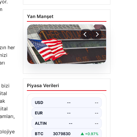
yor.
üm
Yan Manşet
zın her
mizi
arı
04.08.2026
FED faiz kararı ne zaman
bizi
Piyasa Verileri
açıklanacak? Nisan ayı
ital
faiz beklentisi belli oldu
rak
USD
--
--
ital
EUR
--
--
amları,
ALTIN
--
--
olojiye
BTC
3079830
▲ +0.97%