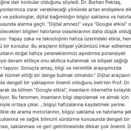
ğine dair korkular olduğunu söyledi. Dr. Burhan Pektaş,
siyonlarımıza zarar verebileceği yönünde artan endişelere di
ı ve psikologlar, dijital bağımlılığın bilgiyi saklama ve hatır
usunda alarma geçti. “Dijital amnezi” veya “Google etkisi” 
ilecekleri bilgileri hatırlama olasılıklarının daha düşük oldu
iyor. Yapay zeka ve teknolojinin hafıza üzerindeki etkisi, he
bir konudur. Bu araçların bilişsel yükümüzü inkar edilemez
bunların doğal hafıza yeteneklerimizi aşındırma potansiyeli
eye devam ettikçe onu akıllıca kullanmak ve bilişsel sağlığı
taşıyor. Sonuçta amaç, bilgi ve verimlilik arayışımızda
k hizmet ettiği bir denge bulmak olmalıdır.” Dijital araçların
da dengeli bir yaklaşımın önemli olduğunu belirten Prof. Dr.
arak da bilinen “Google etkisi”, insanların internette kolaylık
ediyor. Bu fenomen, insanların bilgi depolamak ve almak için
le ortaya çıkar. , bilgiyi hafızalarına kaydetmek yerine.
likle de arama motorlarının, bilgiyi saklama ve hatırlama şek
rı kullanma ve sağlık bilincini sürdürme konusunda dengeli bir
nması, saklanması ve geri getirilmesinde dikkat çok önemli. D