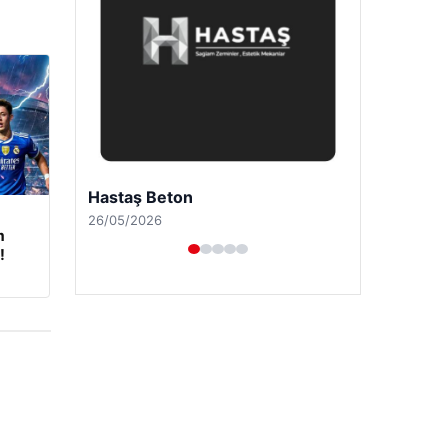
Enes Kaplan Avukatlık Bürosu
28/04/2026
m
!