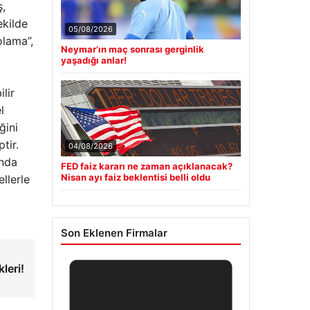
ş,
ekilde
05/08/2026
olama”,
Neymar’ın maç sonrası gerginlik
yaşadığı anlar!
lir
l
ğini
tir.
04/08/2026
ında
FED faiz kararı ne zaman açıklanacak?
Nisan ayı faiz beklentisi belli oldu
llerle
Son Eklenen Firmalar
kleri!