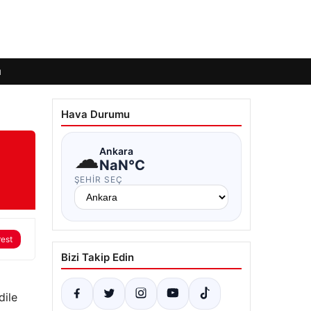
ı
Hava Durumu
☁
Ankara
NaN°C
ŞEHIR SEÇ
rest
Bizi Takip Edin
dile