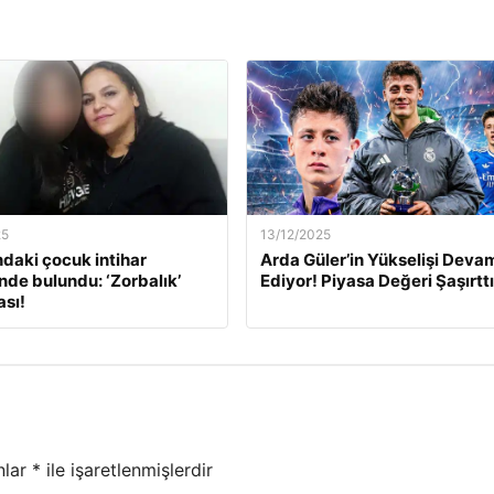
25
13/12/2025
ndaki çocuk intihar
Arda Güler’in Yükselişi Deva
inde bulundu: ‘Zorbalık’
Ediyor! Piyasa Değeri Şaşırttı
sı!
nlar
*
ile işaretlenmişlerdir