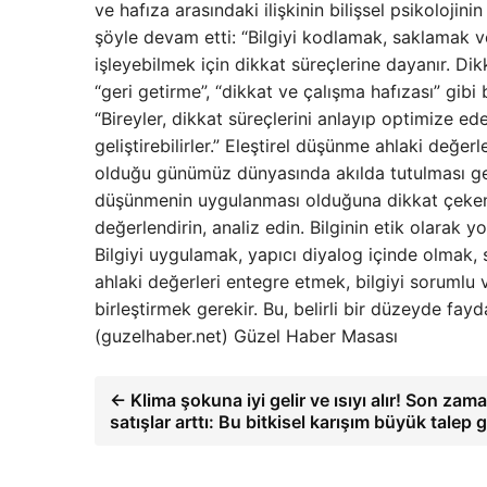
ve hafıza arasındaki ilişkinin bilişsel psikoloji
şöyle devam etti: “Bilgiyi kodlamak, saklamak ve 
işleyebilmek için dikkat süreçlerine dayanır. Dik
“geri getirme”, “dikkat ve çalışma hafızası” gibi b
“Bireyler, dikkat süreçlerini anlayıp optimize ed
geliştirebilirler.” Eleştirel düşünme ahlaki değer
olduğu günümüz dünyasında akılda tutulması ger
düşünmenin uygulanması olduğuna dikkat çeken Pr
değerlendirin, analiz edin. Bilginin etik olarak 
Bilgiyi uygulamak, yapıcı diyalog içinde olmak
ahlaki değerleri entegre etmek, bilgiyi sorumlu v
birleştirmek gerekir. Bu, belirli bir düzeyde fay
(guzelhaber.net) Güzel Haber Masası
← Klima şokuna iyi gelir ve ısıyı alır! Son zam
satışlar arttı: Bu bitkisel karışım büyük talep