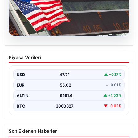
04.08.2026
FED faiz kararı ne zaman açıklanacak?
Piyasa Verileri
Nisan ayı faiz beklentisi belli oldu
USD
47.71
▲ +0.17%
EUR
55.02
• -0.01%
ALTIN
6591.6
▲ +1.53%
BTC
3060827
▼ -0.62%
Son Eklenen Haberler