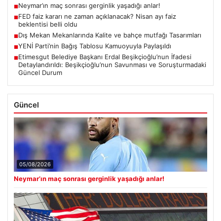
Neymar’ın maç sonrası gerginlik yaşadığı anlar!
■
FED faiz kararı ne zaman açıklanacak? Nisan ayı faiz
■
beklentisi belli oldu
Dış Mekan Mekanlarında Kalite ve bahçe mutfağı Tasarımları
■
YENİ Parti’nin Bağış Tablosu Kamuoyuyla Paylaşıldı
■
Etimesgut Belediye Başkanı Erdal Beşikçioğlu’nun İfadesi
■
Detaylandırıldı: Beşikçioğlu’nun Savunması ve Soruşturmadaki
Güncel Durum
Güncel
05/08/2026
Neymar’ın maç sonrası gerginlik yaşadığı anlar!