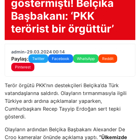
göstermişti! Belçika
Başbakanı: ‘PKK
terörist bir örgüttür’
admin
•
29.03.2024 00:14
Paylaş:
Twitter
Facebook
WhatsApp
Reddit
Pinterest
Terör örgütü PKK’nın destekçileri Belçika’da Türk
vatandaşlarına saldırdı. Olayların tırmanmasıyla ilgili
Türkiye ardı ardına açıklamalar yaparken,
Cumhurbaşkanı Recep Tayyip Erdoğan sert tepki
gösterdi.
Olayların ardından Belçika Başbakanı Alexander De
Croo kameralar önünde açıklama yaptı.
“Ülkemizde