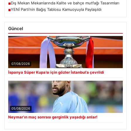
Dış Mekan Mekanlarında Kalite ve bahçe mutfağı Tasarımları
■
YENİ Parti’nin Bağış Tablosu Kamuoyuyla Paylaşıldı
■
Güncel
07/08/2026
İspanya Süper Kupa’sı için gözler İstanbul’a çevrildi
05/08/2026
Neymar’ın maç sonrası gerginlik yaşadığı anlar!