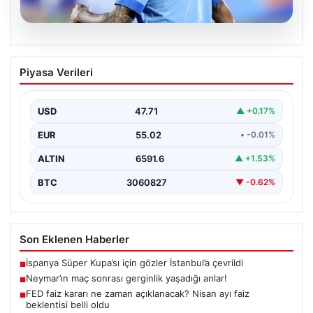
05.08.2026
Neymar’ın maç sonrası gerginlik
Piyasa Verileri
yaşadığı anlar!
USD
47.71
▲ +0.17%
EUR
55.02
• -0.01%
ALTIN
6591.6
▲ +1.53%
BTC
3060827
▼ -0.62%
Son Eklenen Haberler
İspanya Süper Kupa’sı için gözler İstanbul’a çevrildi
■
Neymar’ın maç sonrası gerginlik yaşadığı anlar!
■
FED faiz kararı ne zaman açıklanacak? Nisan ayı faiz
■
beklentisi belli oldu