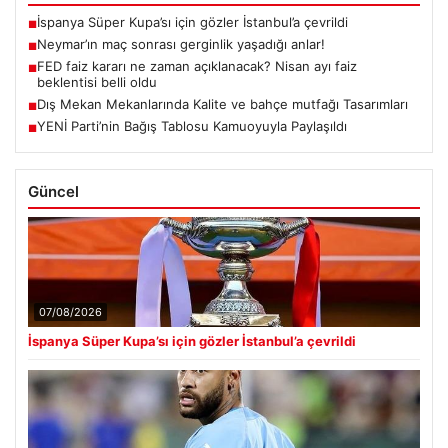
İspanya Süper Kupa’sı için gözler İstanbul’a çevrildi
■
Neymar’ın maç sonrası gerginlik yaşadığı anlar!
■
FED faiz kararı ne zaman açıklanacak? Nisan ayı faiz
■
beklentisi belli oldu
Dış Mekan Mekanlarında Kalite ve bahçe mutfağı Tasarımları
■
YENİ Parti’nin Bağış Tablosu Kamuoyuyla Paylaşıldı
■
Güncel
07/08/2026
İspanya Süper Kupa’sı için gözler İstanbul’a çevrildi