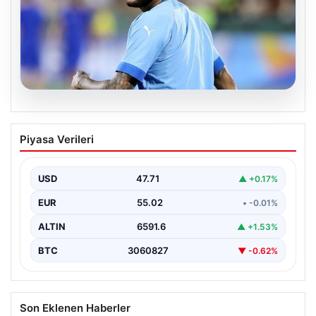
05.08.2026
Neymar’ın maç sonrası gerginlik
Piyasa Verileri
yaşadığı anlar!
USD
47.71
▲ +0.17%
EUR
55.02
• -0.01%
ALTIN
6591.6
▲ +1.53%
BTC
3060827
▼ -0.62%
Son Eklenen Haberler