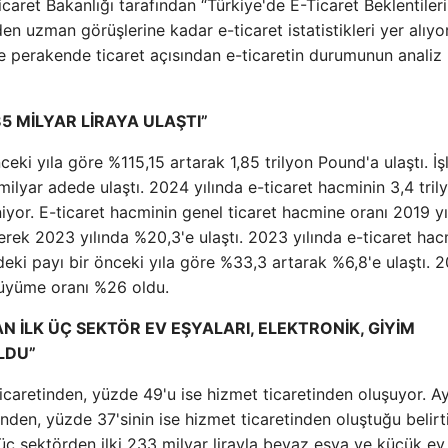
aret Bakanlığı tarafından “Türkiye'de E-Ticaret Beklentileri
 uzman görüşlerine kadar e-ticaret istatistikleri yer alıyor
 ve perakende ticaret açısından e-ticaretin durumunun analiz
5 MİLYAR LİRAYA ULAŞTI”
eki yıla göre %115,15 artarak 1,85 trilyon Pound'a ulaştı. İ
milyar adede ulaştı. 2024 yılında e-ticaret hacminin 3,4 tril
eniyor. E-ticaret hacminin genel ticaret hacmine oranı 2019 yı
tererek 2023 yılında %20,3'e ulaştı. 2023 yılında e-ticaret hac
deki payı bir önceki yıla göre %33,3 artarak %6,8'e ulaştı. 2
 büyüme oranı %26 oldu.
 İLK ÜÇ SEKTÖR EV EŞYALARI, ELEKTRONİK, GİYİM
LDU”
icaretinden, yüzde 49'u ise hizmet ticaretinden oluşuyor. Ay
nden, yüzde 37'sinin ise hizmet ticaretinden oluştuğu belirti
ç sektörden ilki 233 milyar lirayla beyaz eşya ve küçük ev