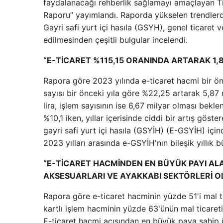
faydalanacağı rehberlik sağlamayı amaçlayan Tic
Raporu” yayımlandı. Raporda yükselen trendlerden
Gayri safi yurt içi hasıla (GSYH), genel ticaret
edilmesinden çeşitli bulgular incelendi.
“E-TİCARET %115,15 ORANINDA ARTARAK 1,8
Rapora göre 2023 yılında e-ticaret hacmi bir önc
sayısı bir önceki yıla göre %22,25 artarak 5,87 
lira, işlem sayısının ise 6,67 milyar olması bekl
%10,1 iken, yıllar içerisinde ciddi bir artış gös
gayri safi yurt içi hasıla (GSYİH) (E-GSYİH) için
2023 yılları arasında e-GSYİH'nın bileşik yıllık
“E-TİCARET HACMİNDEN EN BÜYÜK PAYI ALAN
AKSESUARLARI VE AYAKKABI SEKTÖRLERİ O
Rapora göre e-ticaret hacminin yüzde 51'i mal t
kartlı işlem hacminin yüzde 63'ünün mal ticareti
E-ticaret hacmi açısından en büyük paya sahip ü