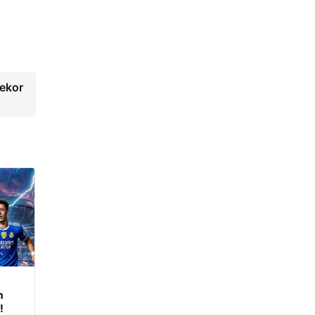
rekor
m
!