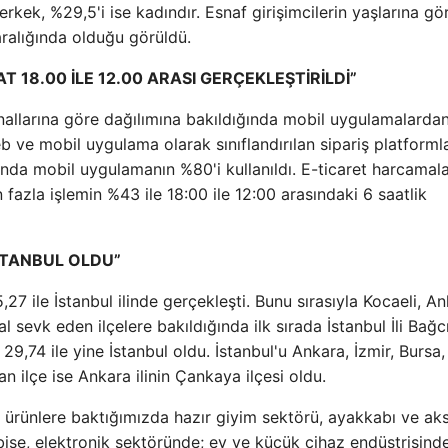
erkek, %29,5'i ise kadındır. Esnaf girişimcilerin yaşlarına gö
ralığında olduğu görüldü.
T 18.00 İLE 12.00 ARASI GERÇEKLEŞTİRİLDİ”
nallarına göre dağılımına bakıldığında mobil uygulamalarda
b ve mobil uygulama olarak sınıflandırılan sipariş platformla
ında mobil uygulamanın %80'i kullanıldı. E-ticaret harcamala
fazla işlemin %43 ile 18:00 ile 12:00 arasındaki 6 saatlik
İSTANBUL OLDU”
 ile İstanbul ilinde gerçekleşti. Bunu sırasıyla Kocaeli, An
al sevk eden ilçelere bakıldığında ilk sırada İstanbul İli Bağcı
 29,74 ile yine İstanbul oldu. İstanbul'u Ankara, İzmir, Bursa,
an ilçe ise Ankara ilinin Çankaya ilçesi oldu.
rünlere baktığımızda hazır giyim sektörü, ayakkabı ve aks
bise, elektronik sektöründe; ev ve küçük cihaz endüstrisind