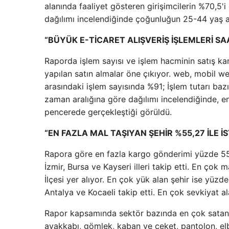
alanında faaliyet gösteren girişimcilerin %70,5'i 
dağılımı incelendiğinde çoğunluğun 25-44 yaş a
“BÜYÜK E-TİCARET ALIŞVERİŞ İŞLEMLERİ SAA
Raporda işlem sayısı ve işlem hacminin satış ka
yapılan satın almalar öne çıkıyor. web, mobil we
arasındaki işlem sayısında %91; İşlem tutarı baz
zaman aralığına göre dağılımı incelendiğinde, en 
pencerede gerçekleştiği görüldü.
“EN FAZLA MAL TAŞIYAN ŞEHİR %55,27 İLE 
Rapora göre en fazla kargo gönderimi yüzde 55,27
İzmir, Bursa ve Kayseri illeri takip etti. En çok m
İlçesi yer alıyor. En çok yük alan şehir ise yüzde
Antalya ve Kocaeli takip etti. En çok sevkiyat al
Rapor kapsamında sektör bazında en çok satan ü
ayakkabı, gömlek, kaban ve ceket, pantolon, el