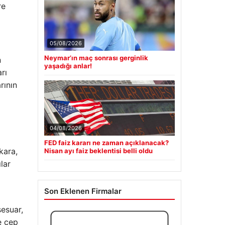
re
05/08/2026
Neymar’ın maç sonrası gerginlik
yaşadığı anlar!
n
rı
rının
04/08/2026
FED faiz kararı ne zaman açıklanacak?
Nisan ayı faiz beklentisi belli oldu
kara,
lar
Son Eklenen Firmalar
esuar,
e cep