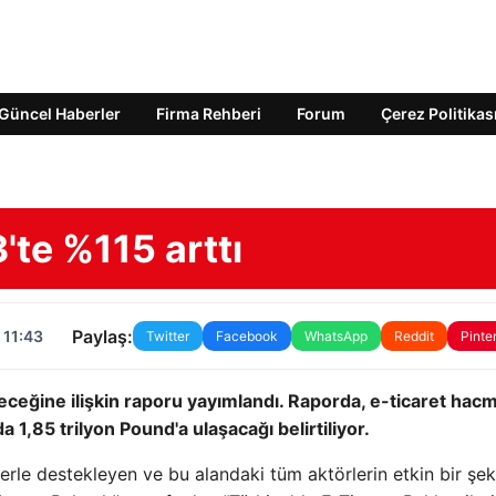
Güncel Haberler
Firma Rehberi
Forum
Çerez Politikas
'te %115 arttı
Paylaş:
 11:43
Twitter
Facebook
WhatsApp
Reddit
Pinte
leceğine ilişkin raporu yayımlandı. Raporda, e-ticaret hacm
a 1,85 trilyon Pound'a ulaşacağı belirtiliyor.
klerle destekleyen ve bu alandaki tüm aktörlerin etkin bir şek