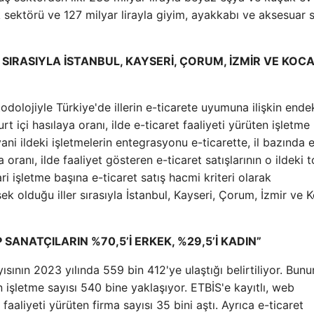
ik sektörü ve 127 milyar lirayla giyim, ayakkabı ve aksesuar 
IRASIYLA İSTANBUL, KAYSERİ, ÇORUM, İZMİR VE KOCA
odolojiyle Türkiye'de illerin e-ticarete uyumuna ilişkin ende
yurt içi hasılaya oranı, ilde e-ticaret faaliyeti yürüten işletme
yani ildeki işletmelerin entegrasyonu e-ticarette, il bazında 
na oranı, ilde faaliyet gösteren e-ticaret satışlarının o ildeki
ri işletme başına e-ticaret satış hacmi kriteri olarak
k olduğu iller sırasıyla İstanbul, Kayseri, Çorum, İzmir ve K
SANATÇILARIN %70,5’İ ERKEK, %29,5’İ KADIN”
sının 2023 yılında 559 bin 412'ye ulaştığı belirtiliyor. Bunu
 işletme sayısı 540 bine yaklaşıyor. ETBİS'e kayıtlı, web
aliyeti yürüten firma sayısı 35 bini aştı. Ayrıca e-ticaret