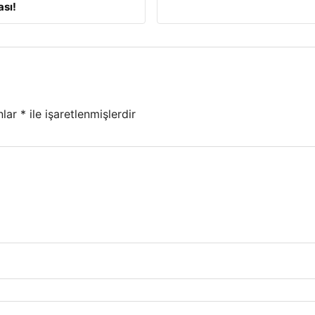
sı!
nlar
*
ile işaretlenmişlerdir