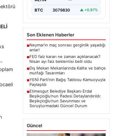
BTC
3079830
▲ +0.97%
sektörü
ELİ
Son Eklenen Haberler
Neymar’ın maç sonrası gerginlik yaşadığı
■
anlar!
ks
FED faiz kararı ne zaman açıklanacak?
■
Nisan ayı faiz beklentisi belli oldu
Dış Mekan Mekanlarında Kalite ve bahçe
■
e-
mutfağı Tasarımları
 toplam
YENİ Parti’nin Bağış Tablosu Kamuoyuyla
■
Paylaşıldı
Etimesgut Belediye Başkanı Erdal
ocaeli
■
Beşikçioğlu’nun İfadesi Detaylandırıldı:
Beşikçioğlu’nun Savunması ve
Soruşturmadaki Güncel Durum
n
Güncel