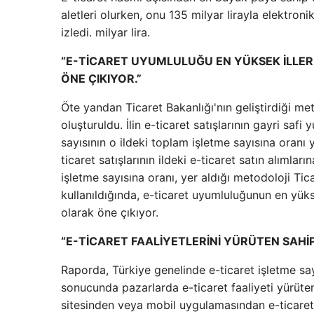
aletleri olurken, onu 135 milyar lirayla elektron
izledi. milyar lira.
“E-TİCARET UYUMLULUĞU EN YÜKSEK İLLER S
ÖNE ÇIKIYOR.”
Öte yandan Ticaret Bakanlığı'nın geliştirdiği met
oluşturuldu. İlin e-ticaret satışlarının gayri safi 
sayısının o ildeki toplam işletme sayısına oranı 
ticaret satışlarının ildeki e-ticaret satın alımları
işletme sayısına oranı, yer aldığı metodoloji Tica
kullanıldığında, e-ticaret uyumluluğunun en yükse
olarak öne çıkıyor.
“E-TİCARET FAALİYETLERİNİ YÜRÜTEN SAHİP 
Raporda, Türkiye genelinde e-ticaret işletme sayı
sonucunda pazarlarda e-ticaret faaliyeti yürüten
sitesinden veya mobil uygulamasından e-ticaret fa