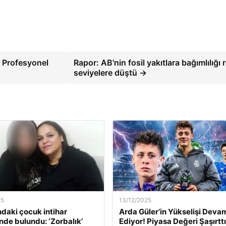
: Profesyonel
Rapor: AB'nin fosil yakıtlara bağımlılığı 
seviyelere düştü →
25
13/12/2025
ndaki çocuk intihar
Arda Güler’in Yükselişi Deva
inde bulundu: ‘Zorbalık’
Ediyor! Piyasa Değeri Şaşırttı