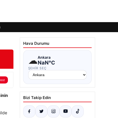
ı
Hava Durumu
☁
Ankara
NaN°C
ŞEHIR SEÇ
rest
inin
Bizi Takip Edin
ilde