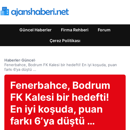
Güncel Haberler
Firma Rehberi
Forum
Çerez Politikası
Haberler
›
Güncel
›
Fenerbahce, Bodrum FK Kalesi bir hedefti! En iyi koşuda, puan
farkı 6’ya düştü …
Fenerbahce, Bodrum
FK Kalesi bir hedefti!
En iyi koşuda, puan
farkı 6’ya düştü …