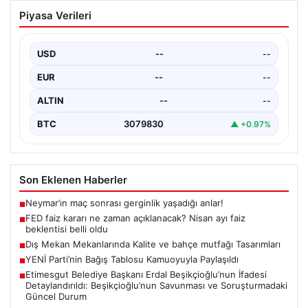
FED faiz kararı ne zaman açıklanacak?
Piyasa Verileri
Nisan ayı faiz beklentisi belli oldu
USD
--
--
EUR
--
--
ALTIN
--
--
BTC
3079830
▲ +0.97%
Son Eklenen Haberler
Neymar’ın maç sonrası gerginlik yaşadığı anlar!
■
FED faiz kararı ne zaman açıklanacak? Nisan ayı faiz
■
beklentisi belli oldu
Dış Mekan Mekanlarında Kalite ve bahçe mutfağı Tasarımları
■
YENİ Parti’nin Bağış Tablosu Kamuoyuyla Paylaşıldı
■
Etimesgut Belediye Başkanı Erdal Beşikçioğlu’nun İfadesi
■
Detaylandırıldı: Beşikçioğlu’nun Savunması ve Soruşturmadaki
Güncel Durum