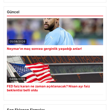
Güncel
05/08/2026
Neymar’ın maç sonrası gerginlik yaşadığı anlar!
04/08/2026
FED faiz kararı ne zaman açıklanacak? Nisan ayı faiz
beklentisi belli oldu
Son Eklenen Firmalar