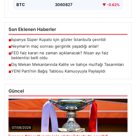
BTC
3060827
▼ -0.62%
Son Eklenen Haberler
İspanya Süper Kupa’sı için gözler İstanbul’a çevrildi
■
Neymar’ın maç sonrası gerginlik yaşadığı anlar!
■
FED faiz kararı ne zaman açıklanacak? Nisan ayı faiz
■
beklentisi belli oldu
Dış Mekan Mekanlarında Kalite ve bahçe mutfağı Tasarımları
■
YENİ Parti’nin Bağış Tablosu Kamuoyuyla Paylaşıldı
■
Güncel
07/08/2026