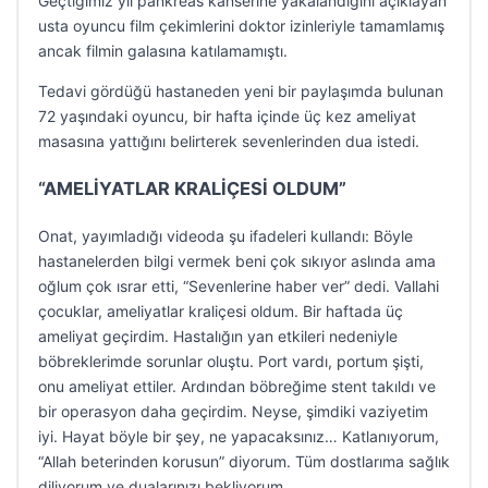
Geçtiğimiz yıl pankreas kanserine yakalandığını açıklayan
usta oyuncu film çekimlerini doktor izinleriyle tamamlamış
ancak filmin galasına katılamamıştı.
Tedavi gördüğü hastaneden yeni bir paylaşımda bulunan
72 yaşındaki oyuncu, bir hafta içinde üç kez ameliyat
masasına yattığını belirterek sevenlerinden dua istedi.
“AMELİYATLAR KRALİÇESİ OLDUM”
Onat, yayımladığı videoda şu ifadeleri kullandı: Böyle
hastanelerden bilgi vermek beni çok sıkıyor aslında ama
oğlum çok ısrar etti, “Sevenlerine haber ver” dedi. Vallahi
çocuklar, ameliyatlar kraliçesi oldum. Bir haftada üç
ameliyat geçirdim. Hastalığın yan etkileri nedeniyle
böbreklerimde sorunlar oluştu. Port vardı, portum şişti,
onu ameliyat ettiler. Ardından böbreğime stent takıldı ve
bir operasyon daha geçirdim. Neyse, şimdiki vaziyetim
iyi. Hayat böyle bir şey, ne yapacaksınız… Katlanıyorum,
“Allah beterinden korusun” diyorum. Tüm dostlarıma sağlık
diliyorum ve dualarınızı bekliyorum.