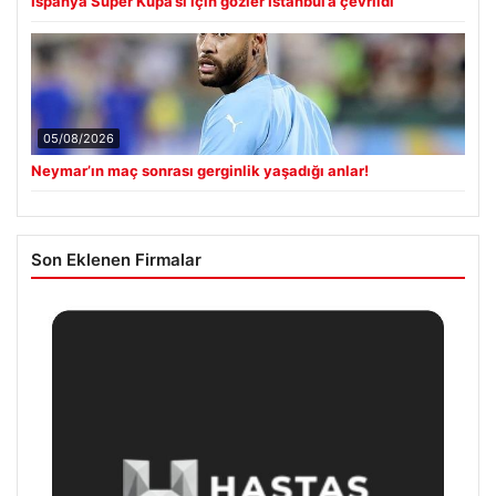
İspanya Süper Kupa’sı için gözler İstanbul’a çevrildi
05/08/2026
Neymar’ın maç sonrası gerginlik yaşadığı anlar!
Son Eklenen Firmalar