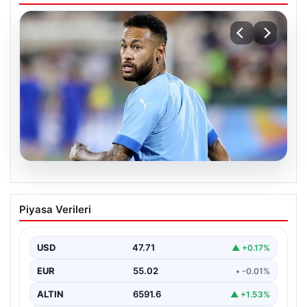
05.08.2026
Neymar’ın maç sonrası gerginlik
Piyasa Verileri
yaşadığı anlar!
USD
47.71
▲ +0.17%
EUR
55.02
• -0.01%
ALTIN
6591.6
▲ +1.53%