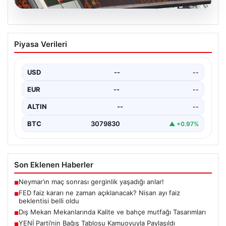
04.08.2026
FED faiz kararı ne zaman açıklanacak?
Piyasa Verileri
Nisan ayı faiz beklentisi belli oldu
USD
--
--
EUR
--
--
ALTIN
--
--
BTC
3079830
▲ +0.97%
Son Eklenen Haberler
Neymar’ın maç sonrası gerginlik yaşadığı anlar!
■
FED faiz kararı ne zaman açıklanacak? Nisan ayı faiz
■
beklentisi belli oldu
Dış Mekan Mekanlarında Kalite ve bahçe mutfağı Tasarımları
■
YENİ Parti’nin Bağış Tablosu Kamuoyuyla Paylaşıldı
■