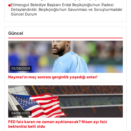
Etimesgut Belediye Başkanı Erdal Beşikçioğlu’nun İfadesi
■
Detaylandırıldı: Beşikçioğlu’nun Savunması ve Soruşturmadaki
Güncel Durum
Güncel
05/08/2026
Neymar’ın maç sonrası gerginlik yaşadığı anlar!
04/08/2026
FED faiz kararı ne zaman açıklanacak? Nisan ayı faiz
beklentisi belli oldu