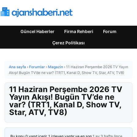
Güncel Haberler
Firma Rehberi
Forum
Çerez Politikası
Ana sayfa
›
Forumlar
›
Magazin
›
11 Haziran Perşembe 2026 TV Yayın
Akışı! Bugün TV’de ne var? (TRT1, Kanal D, Show TV, Star, ATV, TV8)
11 Haziran Perşembe 2026 TV
Yayın Akışı! Bugün TV’de ne
var? (TRT1, Kanal D, Show TV,
Star, ATV, TV8)
Bu konu 0 yanıt içerir, 1 izleyen vardır ve en son
1 ay 3 hafta önce