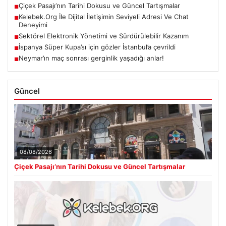
Çiçek Pasajı’nın Tarihi Dokusu ve Güncel Tartışmalar
■
Kelebek.Org İle Dijital İletişimin Seviyeli Adresi Ve Chat
■
Deneyimi
Sektörel Elektronik Yönetimi ve Sürdürülebilir Kazanım
■
İspanya Süper Kupa’sı için gözler İstanbul’a çevrildi
■
Neymar’ın maç sonrası gerginlik yaşadığı anlar!
■
Güncel
08/08/2026
Çiçek Pasajı’nın Tarihi Dokusu ve Güncel Tartışmalar