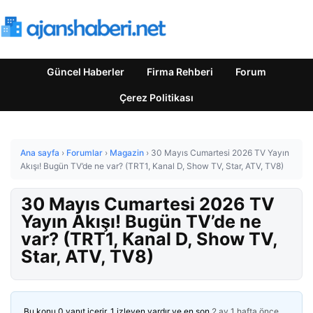
Güncel Haberler
Firma Rehberi
Forum
Çerez Politikası
Ana sayfa
›
Forumlar
›
Magazin
›
30 Mayıs Cumartesi 2026 TV Yayın
Akışı! Bugün TV’de ne var? (TRT1, Kanal D, Show TV, Star, ATV, TV8)
30 Mayıs Cumartesi 2026 TV
Yayın Akışı! Bugün TV’de ne
var? (TRT1, Kanal D, Show TV,
Star, ATV, TV8)
Bu konu 0 yanıt içerir, 1 izleyen vardır ve en son
2 ay 1 hafta önce