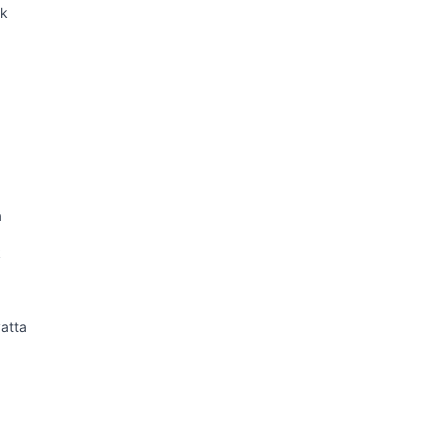
ek
a
k
atta