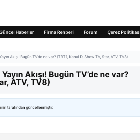
Güncel Haberler
Firma Rehberi
Forum
Çerez Politikas
yın Akışı! Bugün TV’de ne var? (TRT1, Kanal D, Show TV, Star, ATV, TV8)
Yayın Akışı! Bugün TV’de ne var?
ar, ATV, TV8)
min
tarafından güncellenmiştir.