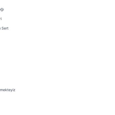
ığı
i
ı Sert
emekteyiz