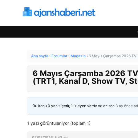
Ana sayfa
›
Forumlar
›
Magazin
›
6 Mayıs Çarşamba 2026 TV Ya
6 Mayıs Çarşamba 2026 TV 
(TRT1, Kanal D, Show TV, St
Bu konu 0 yanıt içerir, 1 izleyen vardır ve en son
3 ay önce
ad
1 yazı görüntüleniyor (toplam 1)
07/05/2026: 5:42 am