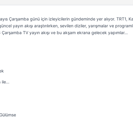
yıs Çarşamba günü için izleyicilerin gündeminde yer alıyor. TRT1, Ka
cel yayın akışı araştırılırken, sevilen diziler, yarışmalar ve programl
2026 Çarşamba TV yayın akışı ve bu akşam ekrana gelecek yapımlar…
ek
 ile…
a Gülümse