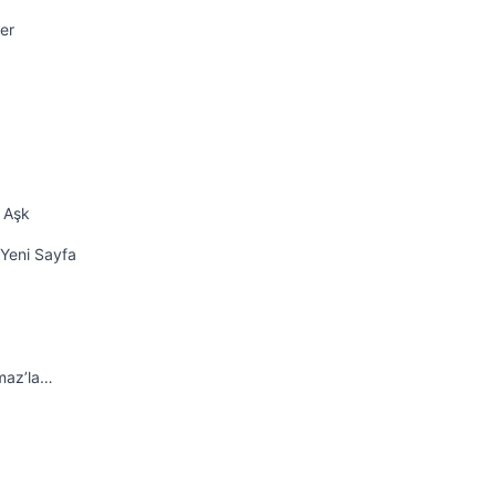
er
k Aşk
 Yeni Sayfa
maz’la…