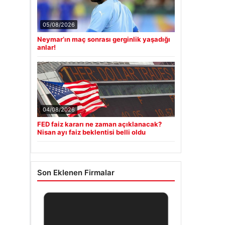
05/08/2026
Neymar’ın maç sonrası gerginlik yaşadığı
anlar!
04/08/2026
FED faiz kararı ne zaman açıklanacak?
Nisan ayı faiz beklentisi belli oldu
Son Eklenen Firmalar