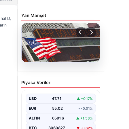
Yan Manşet
nal D,
arın
04.08.2026
FED faiz kararı ne zaman
Piyasa Verileri
açıklanacak? Nisan ayı
faiz beklentisi belli oldu
USD
47.71
▲ +0.17%
EUR
55.02
• -0.01%
ALTIN
6591.6
▲ +1.53%
BTC
3060827
▼ -0.62%