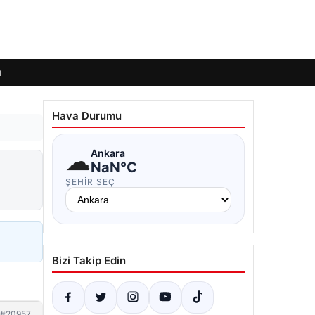
ı
Hava Durumu
☁
Ankara
NaN°C
ŞEHIR SEÇ
Bizi Takip Edin
#20957