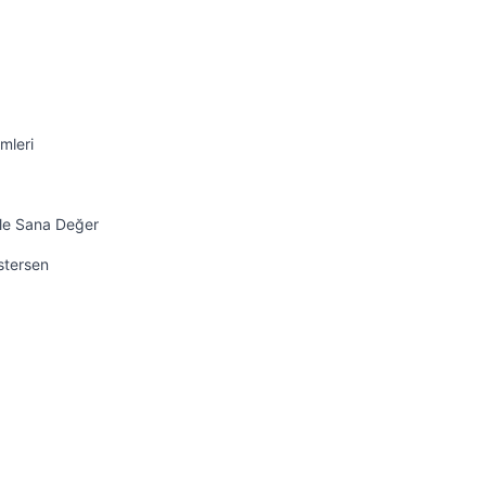
mleri
ile Sana Değer
İstersen