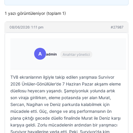
1 yazı görüntüleniyor (toplam 1)
08/06/2026: 1:11 pm
#27987
A
admin
Anahtar yönetici
TV8 ekranlarının ilgiyle takip edilen yarışması Survivor
2026 Ünlüler-Gönüllüler’de 7 Haziran Pazar akşamı eleme
düellosu heyecanı yaşandı. Şampiyonluk yolunda artık
son viraja girilirken, eleme potasında yer alan Murat,
Sercan, Nagihan ve Deniz parkurda kalabilmek için
mücadele etti. Güç, denge ve atış performansının ön
plana çıktığı gecede düello finalinde Murat ile Deniz karşı
karşıya geldi. Zorlu mücadelenin ardından bir yarışmacı
Survivor hayallerine veda etti. Peki, Survivor’da kim