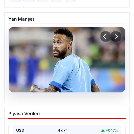
Yan Manşet
05.08.2026
Neymar’ın maç sonrası gerginlik
Piyasa Verileri
yaşadığı anlar!
USD
47.71
▲ +0.17%