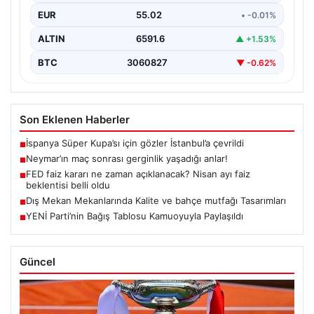
EUR
55.02
• -0.01%
ALTIN
6591.6
▲ +1.53%
BTC
3060827
▼ -0.62%
Son Eklenen Haberler
İspanya Süper Kupa’sı için gözler İstanbul’a çevrildi
■
Neymar’ın maç sonrası gerginlik yaşadığı anlar!
■
FED faiz kararı ne zaman açıklanacak? Nisan ayı faiz
■
beklentisi belli oldu
Dış Mekan Mekanlarında Kalite ve bahçe mutfağı Tasarımları
■
YENİ Parti’nin Bağış Tablosu Kamuoyuyla Paylaşıldı
■
Güncel