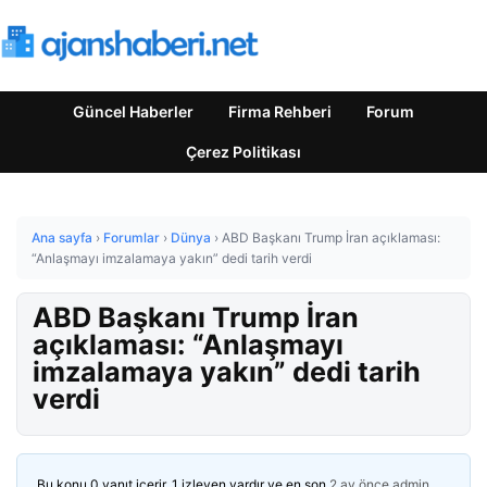
Güncel Haberler
Firma Rehberi
Forum
Çerez Politikası
Ana sayfa
›
Forumlar
›
Dünya
›
ABD Başkanı Trump İran açıklaması:
“Anlaşmayı imzalamaya yakın” dedi tarih verdi
ABD Başkanı Trump İran
açıklaması: “Anlaşmayı
imzalamaya yakın” dedi tarih
verdi
Bu konu 0 yanıt içerir, 1 izleyen vardır ve en son
2 ay önce
admin