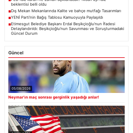
■
beklentisi belli oldu
Dış Mekan Mekanlarında Kalite ve bahçe mutfağı Tasarımları
■
YENİ Parti’nin Bağış Tablosu Kamuoyuyla Paylaşıldı
■
Etimesgut Belediye Başkanı Erdal Beşikçioğlu’nun İfadesi
■
Detaylandırıldı: Beşikçioğlu’nun Savunması ve Soruşturmadaki
Güncel Durum
Güncel
05/08/2026
Neymar’ın maç sonrası gerginlik yaşadığı anlar!