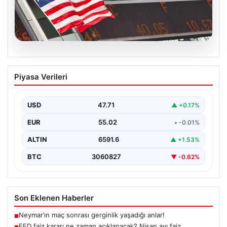
04.08.2026
FED faiz kararı ne zaman açıklanacak?
Piyasa Verileri
Nisan ayı faiz beklentisi belli oldu
USD
47.71
▲ +0.17%
EUR
55.02
• -0.01%
ALTIN
6591.6
▲ +1.53%
BTC
3060827
▼ -0.62%
Son Eklenen Haberler
Neymar’ın maç sonrası gerginlik yaşadığı anlar!
■
FED faiz kararı ne zaman açıklanacak? Nisan ayı faiz