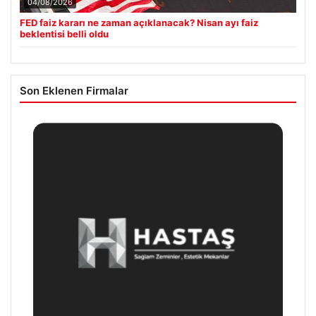
04/08/2026
FED faiz kararı ne zaman açıklanacak? Nisan ayı faiz
beklentisi belli oldu
Son Eklenen Firmalar