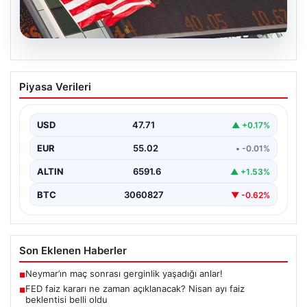
04.08.2026
Dış Mekan Mekanlarında Kalite ve
Piyasa Verileri
bahçe mutfağı Tasarımları
Belli ki dış mekan dinlenme alanları, villaların en önemli
alanlarından bir tanesi durumuna ulaşmıştır.…
USD
47.71
▲ +0.17%
EUR
55.02
• -0.01%
ALTIN
6591.6
▲ +1.53%
BTC
3060827
▼ -0.62%
Son Eklenen Haberler
Neymar’ın maç sonrası gerginlik yaşadığı anlar!
■