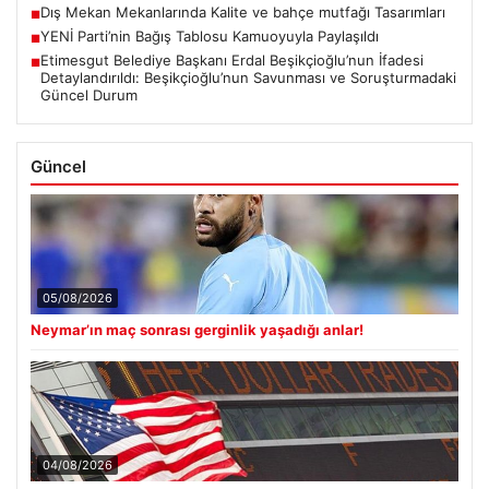
FED faiz kararı ne zaman açıklanacak? Nisan ayı faiz
■
beklentisi belli oldu
Dış Mekan Mekanlarında Kalite ve bahçe mutfağı Tasarımları
■
YENİ Parti’nin Bağış Tablosu Kamuoyuyla Paylaşıldı
■
Etimesgut Belediye Başkanı Erdal Beşikçioğlu’nun İfadesi
■
Detaylandırıldı: Beşikçioğlu’nun Savunması ve Soruşturmadaki
Güncel Durum
Güncel
05/08/2026
Neymar’ın maç sonrası gerginlik yaşadığı anlar!