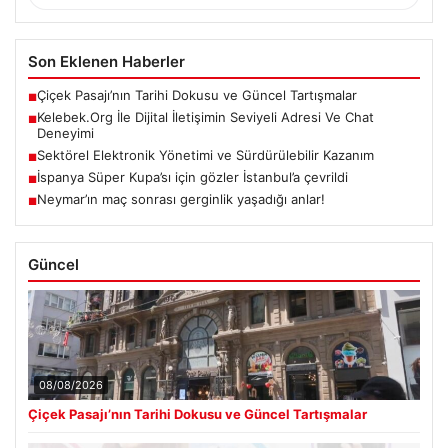
Son Eklenen Haberler
Çiçek Pasajı’nın Tarihi Dokusu ve Güncel Tartışmalar
■
Kelebek.Org İle Dijital İletişimin Seviyeli Adresi Ve Chat
■
Deneyimi
Sektörel Elektronik Yönetimi ve Sürdürülebilir Kazanım
■
İspanya Süper Kupa’sı için gözler İstanbul’a çevrildi
■
Neymar’ın maç sonrası gerginlik yaşadığı anlar!
■
Güncel
08/08/2026
Çiçek Pasajı’nın Tarihi Dokusu ve Güncel Tartışmalar