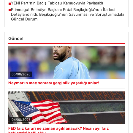
YENİ Parti’nin Bağış Tablosu Kamuoyuyla Paylaşıldı
■
Etimesgut Belediye Başkanı Erdal Beşikçioğlu’nun İfadesi
■
Detaylandırıldı: Beşikçioğlu’nun Savunması ve Soruşturmadaki
Güncel Durum
Güncel
05/08/2026
Neymar’ın maç sonrası gerginlik yaşadığı anlar!
04/08/2026
FED faiz kararı ne zaman açıklanacak? Nisan ayı faiz