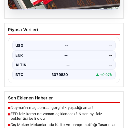
04.08.2026
FED faiz kararı ne zaman açıklanacak?
Piyasa Verileri
Nisan ayı faiz beklentisi belli oldu
USD
--
--
EUR
--
--
ALTIN
--
--
BTC
3079830
▲ +0.97%
Son Eklenen Haberler
Neymar’ın maç sonrası gerginlik yaşadığı anlar!
■
FED faiz kararı ne zaman açıklanacak? Nisan ayı faiz
■
beklentisi belli oldu
Dış Mekan Mekanlarında Kalite ve bahçe mutfağı Tasarımları
■