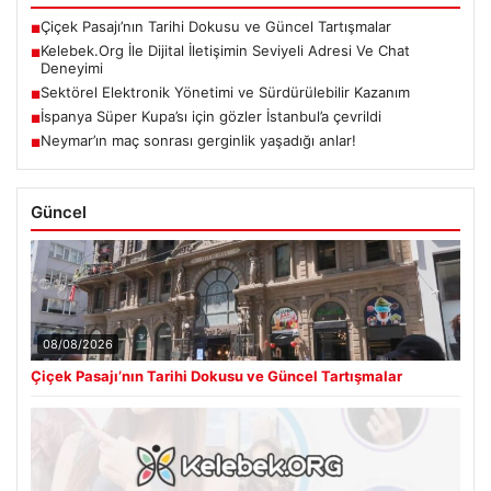
Çiçek Pasajı’nın Tarihi Dokusu ve Güncel Tartışmalar
■
Kelebek.Org İle Dijital İletişimin Seviyeli Adresi Ve Chat
■
Deneyimi
Sektörel Elektronik Yönetimi ve Sürdürülebilir Kazanım
■
İspanya Süper Kupa’sı için gözler İstanbul’a çevrildi
■
Neymar’ın maç sonrası gerginlik yaşadığı anlar!
■
Güncel
08/08/2026
Çiçek Pasajı’nın Tarihi Dokusu ve Güncel Tartışmalar