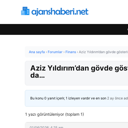
Ana sayfa
›
Forumlar
›
Finans
›
Aziz Yıldırım’dan gövde gösteri
Aziz Yıldırım’dan gövde gös
da…
Bu konu 0 yanıt içerir, 1 izleyen vardır ve en son
2 ay önce
ad
1 yazı görüntüleniyor (toplam 1)
01/06/2026: 4:25 am