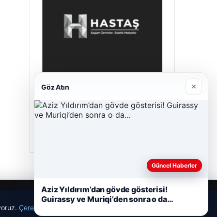
×
Göz Atın
Hastaş Beton
26/05/2026
Güncel Haberler
Aziz Yıldırım’dan gövde gösterisi!
Guirassy ve Muriqi’den sonra o da…
ıyoruz.
Çerez Politikamız
Reddet
Kabul Et