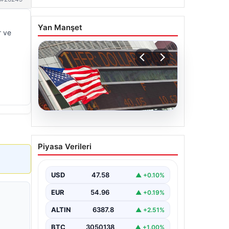
Yan Manşet
r ve
04.08.2026
FED faiz kararı ne zaman
Piyasa Verileri
açıklanacak? Nisan ayı
faiz beklentisi belli oldu
USD
47.58
▲ +0.10%
EUR
54.96
▲ +0.19%
ALTIN
6387.8
▲ +2.51%
BTC
3050138
▲ +1.00%