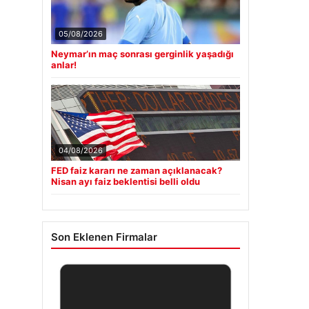
05/08/2026
Neymar’ın maç sonrası gerginlik yaşadığı
anlar!
04/08/2026
FED faiz kararı ne zaman açıklanacak?
Nisan ayı faiz beklentisi belli oldu
Son Eklenen Firmalar