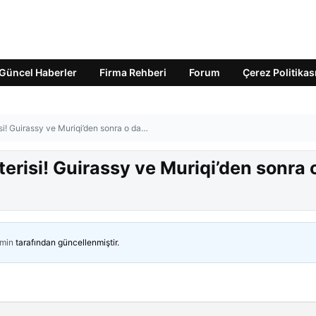
Güncel Haberler
Firma Rehberi
Forum
Çerez Politikas
si! Guirassy ve Muriqi’den sonra o da…
terisi! Guirassy ve Muriqi’den sonra 
min
tarafından güncellenmiştir.