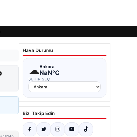
ı
Hava Durumu
☁
Ankara
o
NaN°C
ŞEHIR SEÇ
Bizi Takip Edin
#26249