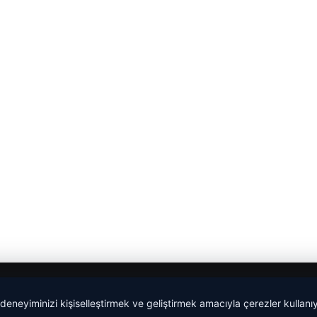
 deneyiminizi kişiselleştirmek ve geliştirmek amacıyla çerezler kullan
malta work and study
|
lemagrup.com.tr