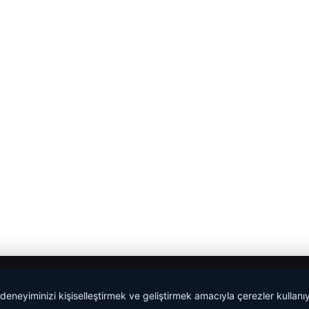
 deneyiminizi kişiselleştirmek ve geliştirmek amacıyla çerezler kullan
malta work and study
|
lemagrup.com.tr