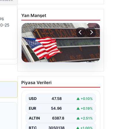
Yan Manşet
peş
 20-25
.
04.08.2026
FED faiz kararı ne zaman
Piyasa Verileri
açıklanacak? Nisan ayı
faiz beklentisi belli oldu
USD
47.58
▲ +0.10%
EUR
54.96
▲ +0.19%
ALTIN
6387.8
▲ +2.51%
BTC
3050138
▲ +1.00%