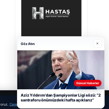
×
Göz Atın
Hastaş Beton
26/05/2026
Güncel Haberler
Aziz Yıldırım’dan Şampiyonlar Ligi sözü: “2
santraforu önümüzdeki hafta açıklarız”
ıyoruz.
Çerez Politikamız
Reddet
Kabul Et