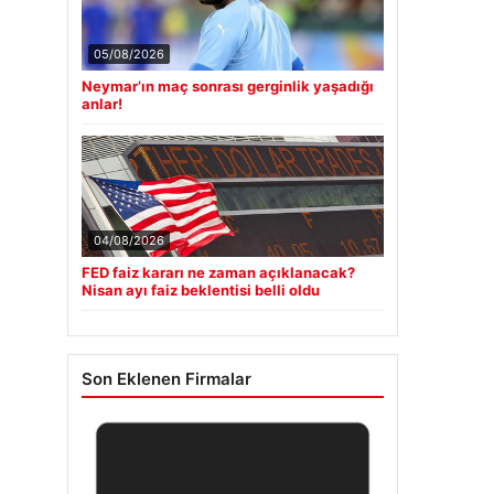
05/08/2026
Neymar’ın maç sonrası gerginlik yaşadığı
anlar!
04/08/2026
FED faiz kararı ne zaman açıklanacak?
Nisan ayı faiz beklentisi belli oldu
Son Eklenen Firmalar