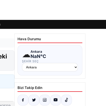
ı
Hava Durumu
☁
Ankara
eki
NaN°C
ŞEHIR SEÇ
Bizi Takip Edin
#26209