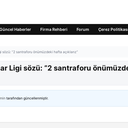
Güncel Haberler
Firma Rehberi
Forum
Çerez Politikas
gi sözü: “2 santraforu önümüzdeki hafta açıklarız”
ar Ligi sözü: “2 santraforu önümüzd
min
tarafından güncellenmiştir.