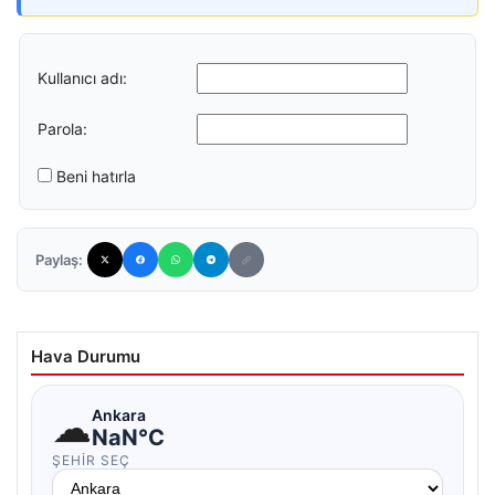
Kullanıcı adı:
Parola:
Beni hatırla
Paylaş:
Hava Durumu
☁
Ankara
NaN°C
ŞEHIR SEÇ