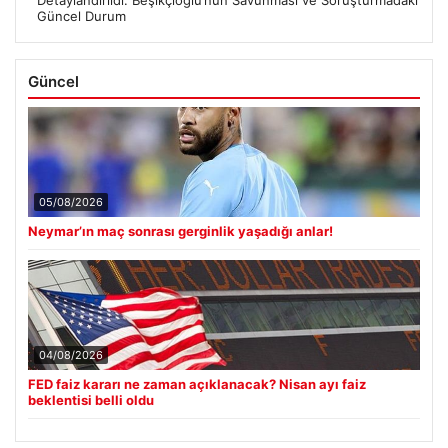
Detaylandırıldı: Beşikçioğlu’nun Savunması ve Soruşturmadaki
Güncel Durum
Güncel
05/08/2026
Neymar’ın maç sonrası gerginlik yaşadığı anlar!
04/08/2026
FED faiz kararı ne zaman açıklanacak? Nisan ayı faiz
beklentisi belli oldu