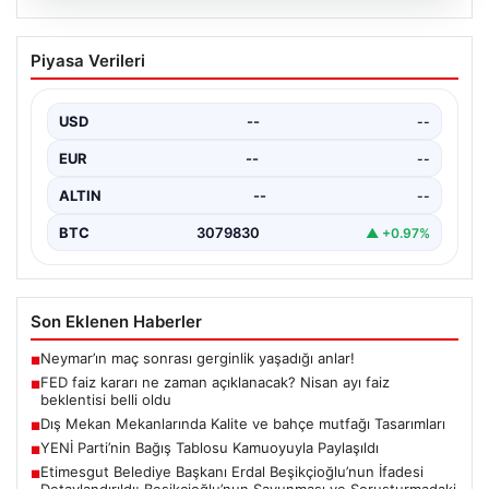
04.08.2026
FED faiz kararı ne zaman açıklanacak?
Piyasa Verileri
Nisan ayı faiz beklentisi belli oldu
USD
--
--
EUR
--
--
ALTIN
--
--
BTC
3079830
▲ +0.97%
Son Eklenen Haberler
Neymar’ın maç sonrası gerginlik yaşadığı anlar!
■
FED faiz kararı ne zaman açıklanacak? Nisan ayı faiz
■
beklentisi belli oldu
Dış Mekan Mekanlarında Kalite ve bahçe mutfağı Tasarımları
■
YENİ Parti’nin Bağış Tablosu Kamuoyuyla Paylaşıldı
■
Etimesgut Belediye Başkanı Erdal Beşikçioğlu’nun İfadesi
■