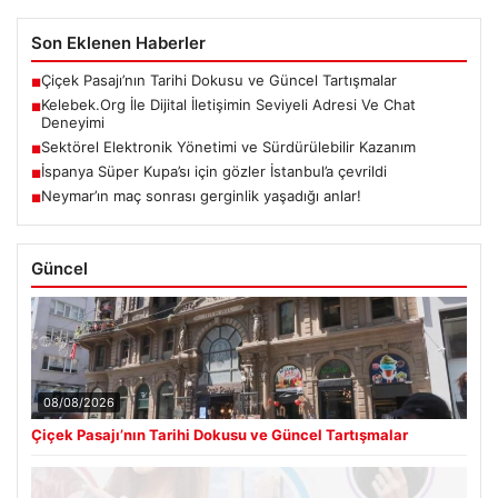
Son Eklenen Haberler
Çiçek Pasajı’nın Tarihi Dokusu ve Güncel Tartışmalar
■
Kelebek.Org İle Dijital İletişimin Seviyeli Adresi Ve Chat
■
Deneyimi
Sektörel Elektronik Yönetimi ve Sürdürülebilir Kazanım
■
İspanya Süper Kupa’sı için gözler İstanbul’a çevrildi
■
Neymar’ın maç sonrası gerginlik yaşadığı anlar!
■
Güncel
08/08/2026
Çiçek Pasajı’nın Tarihi Dokusu ve Güncel Tartışmalar