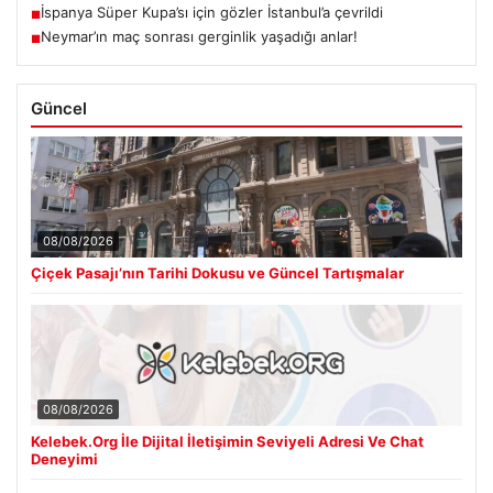
İspanya Süper Kupa’sı için gözler İstanbul’a çevrildi
■
Neymar’ın maç sonrası gerginlik yaşadığı anlar!
■
Güncel
08/08/2026
Çiçek Pasajı’nın Tarihi Dokusu ve Güncel Tartışmalar
08/08/2026
Kelebek.Org İle Dijital İletişimin Seviyeli Adresi Ve Chat
Deneyimi