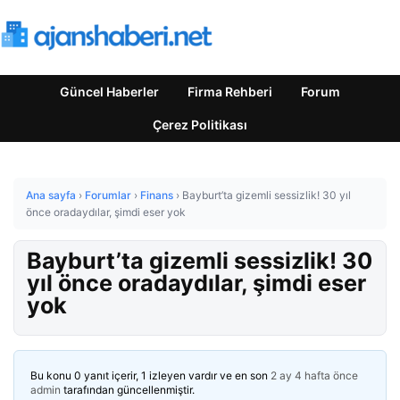
Güncel Haberler
Firma Rehberi
Forum
Çerez Politikası
Ana sayfa
›
Forumlar
›
Finans
›
Bayburt’ta gizemli sessizlik! 30 yıl
önce oradaydılar, şimdi eser yok
Bayburt’ta gizemli sessizlik! 30
yıl önce oradaydılar, şimdi eser
yok
Bu konu 0 yanıt içerir, 1 izleyen vardır ve en son
2 ay 4 hafta önce
admin
tarafından güncellenmiştir.