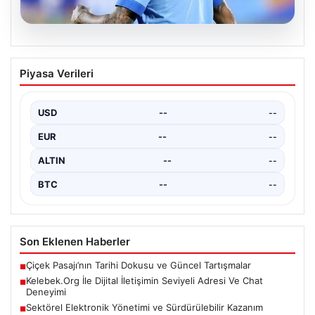
05.08.2026
Neymar’ın maç sonrası gerginlik
Piyasa Verileri
yaşadığı anlar!
USD
--
--
EUR
--
--
ALTIN
--
--
BTC
--
--
Son Eklenen Haberler
Çiçek Pasajı’nın Tarihi Dokusu ve Güncel Tartışmalar
■
Kelebek.Org İle Dijital İletişimin Seviyeli Adresi Ve Chat
■
Deneyimi
Sektörel Elektronik Yönetimi ve Sürdürülebilir Kazanım
■