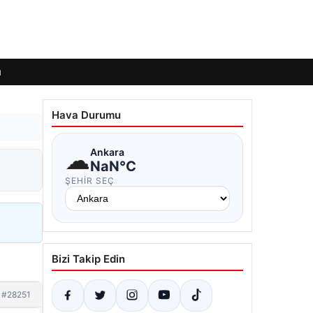
ı
Hava Durumu
☁
Ankara
NaN°C
ŞEHIR SEÇ
Bizi Takip Edin
#28251