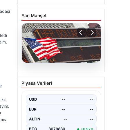
kadaşı
Yan Manşet
dedi
dim.
04.08.2026
FED faiz kararı ne zaman
Piyasa Verileri
açıklanacak? Nisan ayı
ir
faiz beklentisi belli oldu
ki;
USD
--
--
ayım.
EUR
--
--
ı
ALTIN
--
--
mış
BTC
3079830
▲ +0.97%