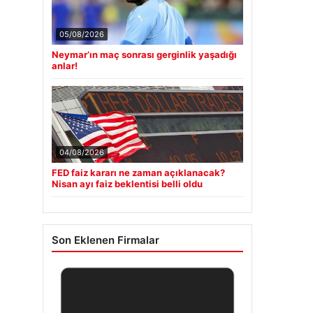
05/08/2026
Neymar’ın maç sonrası gerginlik yaşadığı
anlar!
04/08/2026
FED faiz kararı ne zaman açıklanacak?
Nisan ayı faiz beklentisi belli oldu
Son Eklenen Firmalar