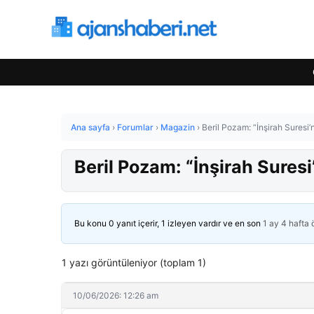
Ana sayfa
›
Forumlar
›
Magazin
›
Beril Pozam: “İnşirah Suresi
Beril Pozam: “İnşirah Sures
Bu konu 0 yanıt içerir, 1 izleyen vardır ve en son
1 ay 4 hafta
1 yazı görüntüleniyor (toplam 1)
10/06/2026: 12:26 am