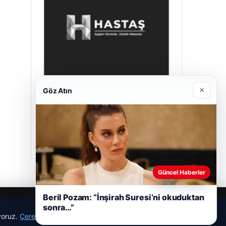
×
Göz Atın
Hastaş Beton
26/05/2026
Güncel Haberler
Beril Pozam: “İnşirah Suresi’ni okuduktan
sonra…”
ıyoruz.
Çerez Politikamız
Reddet
Kabul Et