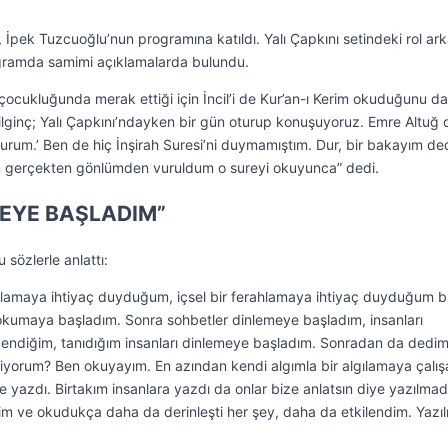
m, İpek Tuzcuoğlu’nun programına katıldı. Yalı Çapkını setindeki rol ar
rogramda samimi açıklamalarda bulundu.
çocukluğunda merak ettiği için İncil’i de Kur’an-ı Kerim okuduğunu da
ilginç; Yalı Çapkını’ndayken bir gün oturup konuşuyoruz. Emre Altuğ 
okurum.’ Ben de hiç İnşirah Suresi’ni duymamıştım. Dur, bir bakayım de
n gerçekten gönlümden vuruldum o sureyi okuyunca” dedi.
EYE BAŞLADIM”
sözlerle anlattı:
hlamaya ihtiyaç duyduğum, içsel bir ferahlamaya ihtiyaç duyduğum b
kumaya başladım. Sonra sohbetler dinlemeye başladım, insanları
endiğim, tanıdığım insanları dinlemeye başladım. Sonradan da dedim 
nliyorum? Ben okuyayım. En azından kendi algımla bir algılamaya çalış
 yazdı. Birtakım insanlara yazdı da onlar bize anlatsın diye yazılmad
m ve okudukça daha da derinleşti her şey, daha da etkilendim. Yazıl