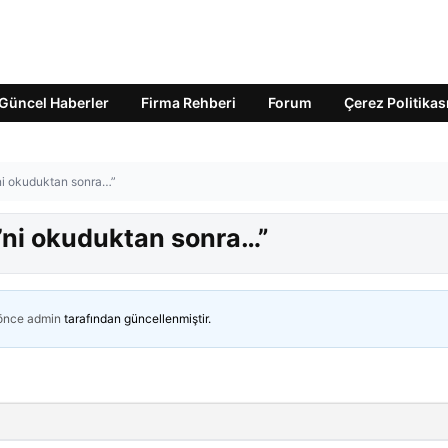
Güncel Haberler
Firma Rehberi
Forum
Çerez Politikas
’ni okuduktan sonra…”
i’ni okuduktan sonra…”
 önce
admin
tarafından güncellenmiştir.