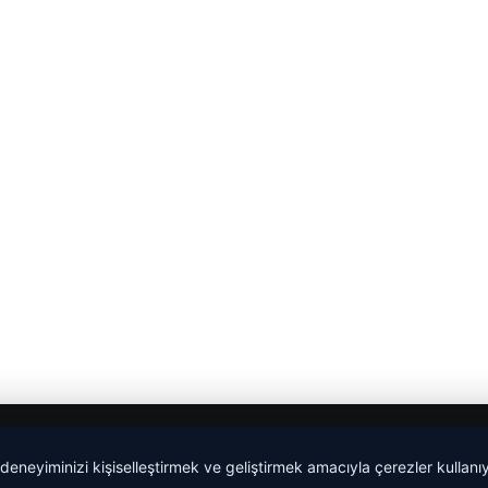
 deneyiminizi kişiselleştirmek ve geliştirmek amacıyla çerezler kullan
malta work and study
|
lemagrup.com.tr