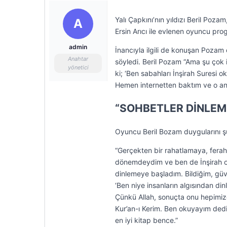
Yalı Çapkını’nın yıldızı Beril Poza
A
Ersin Arıcı ile evlenen oyuncu p
admin
İnancıyla ilgili de konuşan Pozam 
Anahtar
söyledi. Beril Pozam “Ama şu çok 
yönetici
ki; ‘Ben sabahları İnşirah Suresi 
Hemen internetten baktım ve o a
“SOHBETLER DİNLEM
Oyuncu Beril Bozam duygularını şu 
“Gerçekten bir rahatlamaya, fera
dönemdeydim ve ben de İnşirah o
dinlemeye başladım. Bildiğim, güv
‘Ben niye insanların algısından di
Çünkü Allah, sonuçta onu hepimize
Kur’an-ı Kerim. Ben okuyayım dedi
en iyi kitap bence.”