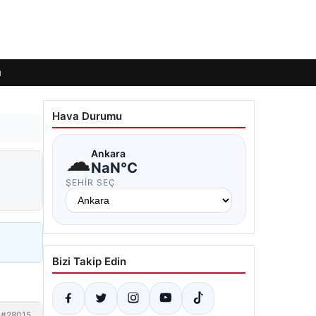
ı
Hava Durumu
☁
Ankara
NaN°C
ŞEHIR SEÇ
Bizi Takip Edin
#28015