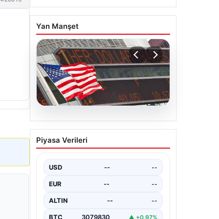
Yan Manşet
04.08.2026
FED faiz kararı ne zaman
Piyasa Verileri
açıklanacak? Nisan ayı
faiz beklentisi belli oldu
USD
--
--
EUR
--
--
ALTIN
--
--
BTC
3079830
▲ +0.97%