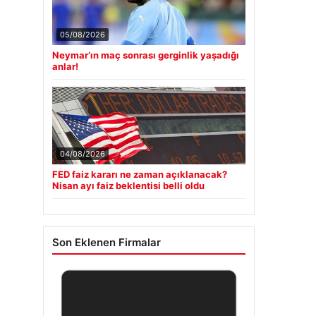
05/08/2026
Neymar’ın maç sonrası gerginlik yaşadığı
anlar!
04/08/2026
FED faiz kararı ne zaman açıklanacak?
Nisan ayı faiz beklentisi belli oldu
Son Eklenen Firmalar