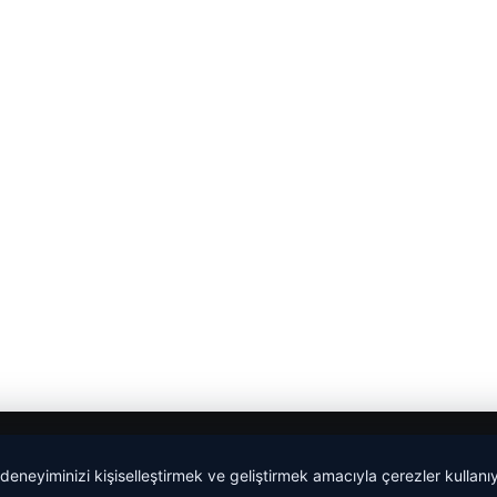
 deneyiminizi kişiselleştirmek ve geliştirmek amacıyla çerezler kullan
malta work and study
|
lemagrup.com.tr