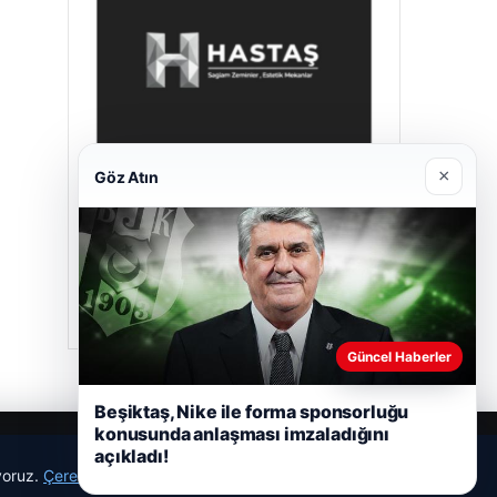
×
Göz Atın
Hastaş Beton
26/05/2026
Güncel Haberler
Beşiktaş, Nike ile forma sponsorluğu
konusunda anlaşması imzaladığını
açıkladı!
ıyoruz.
Çerez Politikamız
Reddet
Kabul Et